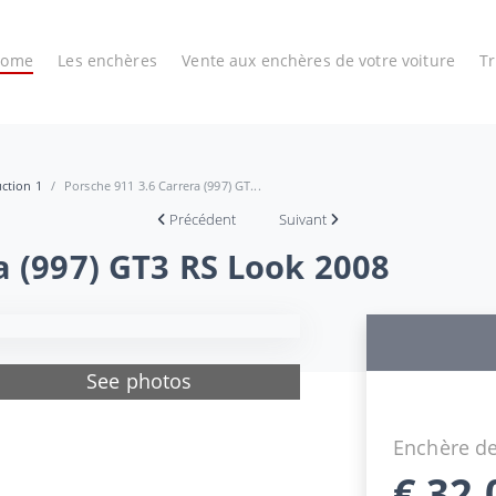
Home
Les enchères
Vente aux enchères de votre voiture
T
uction 1
Porsche 911 3.6 Carrera (997) GT...
Précédent
Suivant
a (997) GT3 RS Look 2008
See photos
Enchère de
€
32.