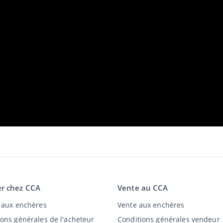
r chez CCA
Vente au CCA
t aux enchères
Vente aux enchères
ions générales de l'acheteur
Conditions générales vendeur