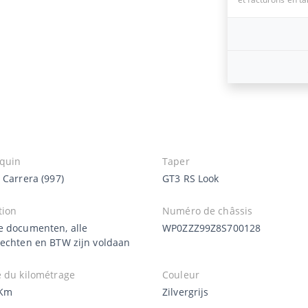
quin
Taper
 Carrera (997)
GT3 RS Look
tion
Numéro de châssis
e documenten, alle
WP0ZZZ99Z8S700128
rechten en BTW zijn voldaan
e du kilométrage
Couleur
 Km
Zilvergrijs