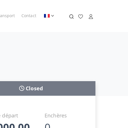
ransport
Contact
Closed
 départ
Enchères
000,00
0