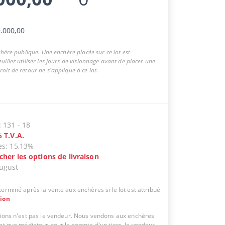
.000,00
nchère publique. Une enchère placée sur ce lot est
uillez utiliser les jours de visionnage avant de placer une
oit de retour ne s'applique à ce lot.
:
131
-
18
%
T.V.A.
es
:
15,13%
icher les options de livraison
ugust
erminé après la vente aux enchères si le lot est attribué
tion
tions n'est pas le vendeur. Nous vendons aux enchères
ant que médiateur pour le compte d'un tiers, le vendeur.