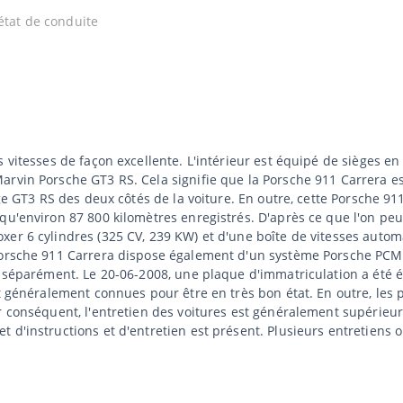
état de conduite
 vitesses de façon excellente. L'intérieur est équipé de sièges e
arvin Porsche GT3 RS. Cela signifie que la Porsche 911 Carrera es
age GT3 RS des deux côtés de la voiture. En outre, cette Porsche 9
u'environ 87 800 kilomètres enregistrés. D'après ce que l'on peut 
xer 6 cylindres (325 CV, 239 KW) et d'une boîte de vitesses autom
Porsche 911 Carrera dispose également d'un système Porsche PCM N
i séparément. Le 20-06-2008, une plaque d'immatriculation a été 
nt généralement connues pour être en très bon état. En outre, les 
r conséquent, l'entretien des voitures est généralement supérieur
d'instructions et d'entretien est présent. Plusieurs entretiens o