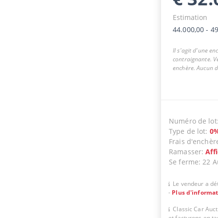
Estimation
44.000,00
-
49
Il s'agit d'une e
contraignante. Ve
enchère. Aucun dr
Numéro de lot
Type de lot
:
0
Frais d'enchèr
Ramasser
:
Aff
Se ferme
:
22 A
Le vendeur a dét
-
Plus d'informa
Classic Car Auc
et facturons en t