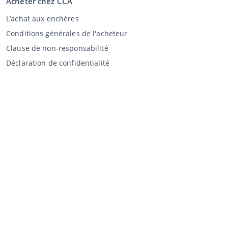
Acheter chez CCA
L’achat aux enchères
Conditions générales de l'acheteur
Clause de non-responsabilité
Déclaration de confidentialité
Vente au CCA
Vente aux enchères
Conditions générales vendeur
Mon CCA
Login
Registre