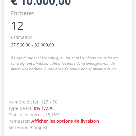
€
10.000,00
Enchères
12
Estimation
27.500,00
-
32.000,00
Il s'agit d'une enchère publique. Une enchère placée sur ce lot est
contraignante. Veuillez utiliser les jours de visionnage avant de
placer une enchère. Aucun droit de retour ne s'applique à ce lot.
Numéro de lot
:
127
-
70
Type de lot
:
0
%
T.V.A.
Frais d'enchères
:
15,13%
Ramasser
:
Afficher les options de livraison
Se ferme
:
9 August