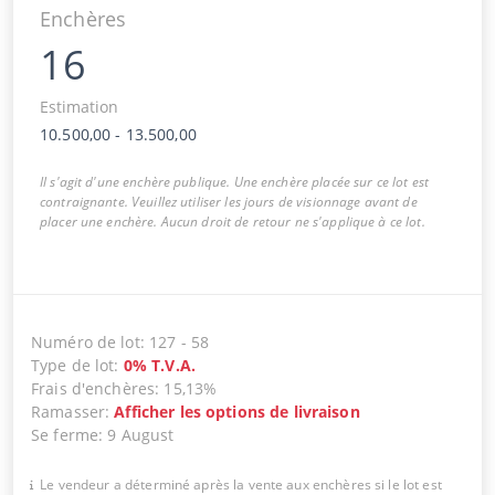
Enchères
16
Estimation
10.500,00
-
13.500,00
Il s'agit d'une enchère publique. Une enchère placée sur ce lot est
contraignante. Veuillez utiliser les jours de visionnage avant de
placer une enchère. Aucun droit de retour ne s'applique à ce lot.
Numéro de lot
:
127
-
58
Type de lot
:
0
%
T.V.A.
Frais d'enchères
:
15,13%
Ramasser
:
Afficher les options de livraison
Se ferme
:
9 August
Le vendeur a déterminé après la vente aux enchères si le lot est