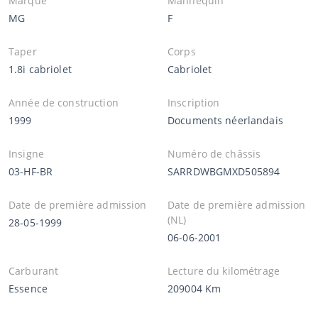
Marque
Mannequin
MG
F
Taper
Corps
1.8i cabriolet
Cabriolet
Année de construction
Inscription
1999
Documents néerlandais
Insigne
Numéro de châssis
03-HF-BR
SARRDWBGMXD505894
Date de première admission
Date de première admission
(NL)
28-05-1999
06-06-2001
Carburant
Lecture du kilométrage
Essence
209004 Km