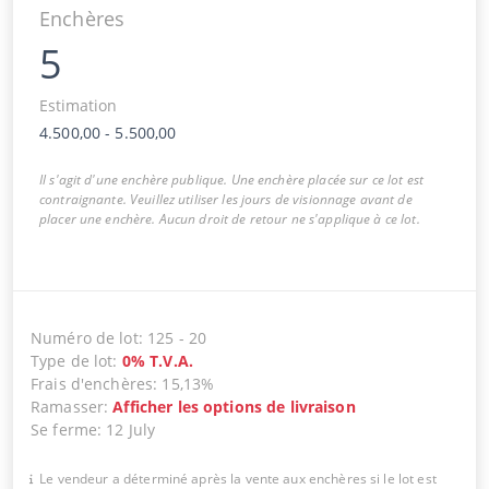
Enchères
5
Estimation
4.500,00
-
5.500,00
Il s'agit d'une enchère publique. Une enchère placée sur ce lot est
contraignante. Veuillez utiliser les jours de visionnage avant de
placer une enchère. Aucun droit de retour ne s'applique à ce lot.
Numéro de lot
:
125
-
20
Type de lot
:
0
%
T.V.A.
Frais d'enchères
:
15,13%
Ramasser
:
Afficher les options de livraison
Se ferme
:
12 July
Le vendeur a déterminé après la vente aux enchères si le lot est