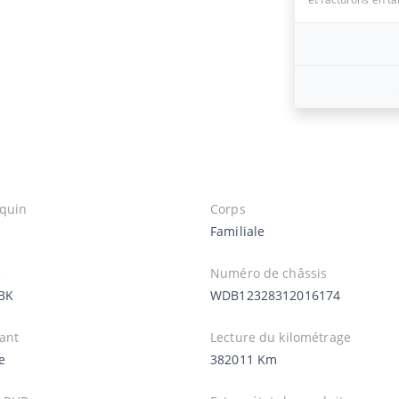
quin
Corps
Familiale
e
Numéro de châssis
BK
WDB12328312016174
ant
Lecture du kilométrage
e
382011 Km