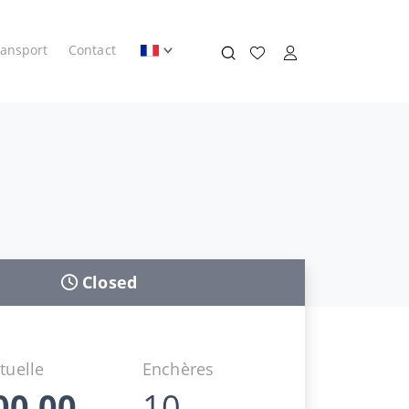
ransport
Contact
Closed
tuelle
Enchères
00,00
10