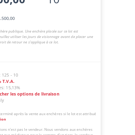
.500,00
nchère publique. Une enchère placée sur ce lot est
uillez utiliser les jours de visionnage avant de placer une
oit de retour ne s'applique à ce lot.
:
125
-
10
%
T.V.A.
es
:
15,13%
icher les options de livraison
uly
erminé après la vente aux enchères si le lot est attribué
tion
tions n'est pas le vendeur. Nous vendons aux enchères
ant que médiateur pour le compte d'un tiers, le vendeur.