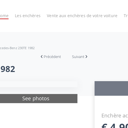
Home
Les enchères
Vente aux enchères de votre voiture
T
cedes-Benz 230TE 1982
Précédent
Suivant
1982
See photos
Enchère ac
€
4.9