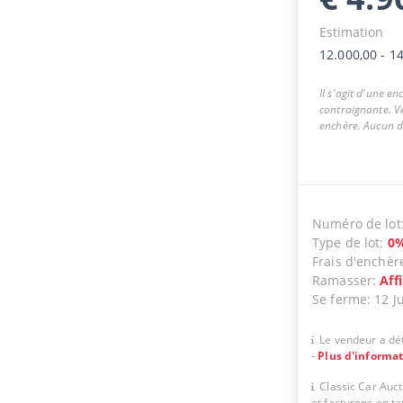
Estimation
12.000,00
-
14
Il s'agit d'une e
contraignante. Ve
enchère. Aucun dr
Numéro de lot
Type de lot
:
0
Frais d'enchèr
Ramasser
:
Aff
Se ferme
:
12 J
Le vendeur a dét
-
Plus d'informa
Classic Car Auc
et facturons en t