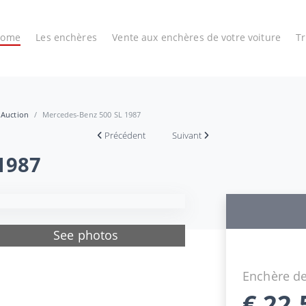
Home
Les enchères
Vente aux enchères de votre voiture
T
 Auction
Mercedes-Benz 500 SL 1987
Précédent
Suivant
1987
See photos
Enchère de
€
22.