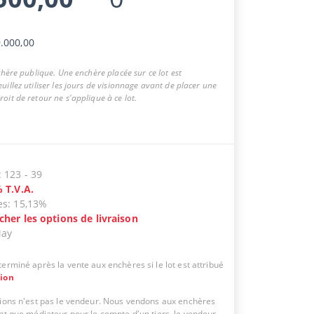
.000,00
nchère publique. Une enchère placée sur ce lot est
uillez utiliser les jours de visionnage avant de placer une
oit de retour ne s'applique à ce lot.
:
123
-
39
%
T.V.A.
es
:
15,13%
icher les options de livraison
May
erminé après la vente aux enchères si le lot est attribué
tion
tions n'est pas le vendeur. Nous vendons aux enchères
ant que médiateur pour le compte d'un tiers, le vendeur.