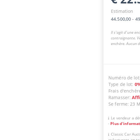
Estimation
44.500,00
-
49
Il s'agit d'une e
contraignante. Ve
enchère. Aucun dr
Numéro de lot
Type de lot
:
0
Frais d'enchèr
Ramasser
:
Aff
Se ferme
:
23 
Le vendeur a dét
-
Plus d'informa
Classic Car Auc
et facturons en t