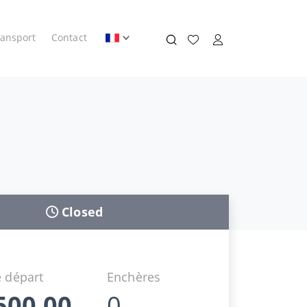
ransport
Contact
Closed
 départ
Enchères
500,00
0