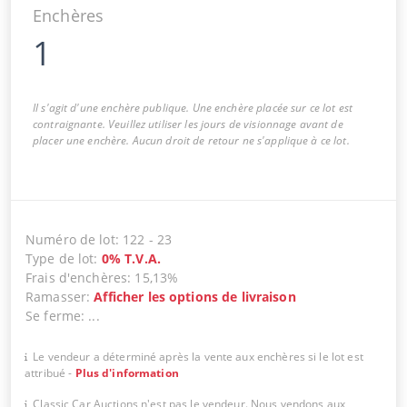
Enchères
1
Il s'agit d'une enchère publique. Une enchère placée sur ce lot est
contraignante. Veuillez utiliser les jours de visionnage avant de
placer une enchère. Aucun droit de retour ne s'applique à ce lot.
Numéro de lot
:
122
-
23
Type de lot
:
0
%
T.V.A.
Frais d'enchères
:
15,13%
Ramasser
:
Afficher les options de livraison
Se ferme
:
...
Le vendeur a déterminé après la vente aux enchères si le lot est
attribué
-
Plus d'information
Classic Car Auctions n'est pas le vendeur. Nous vendons aux