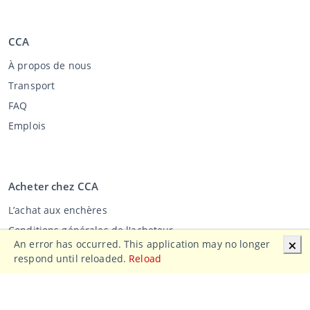
CCA
À propos de nous
Transport
FAQ
Emplois
Acheter chez CCA
L’achat aux enchères
Conditions générales de l'acheteur
An error has occurred. This application may no longer
🗙
Clause de non-responsabilité
respond until reloaded.
Reload
Déclaration de confidentialité