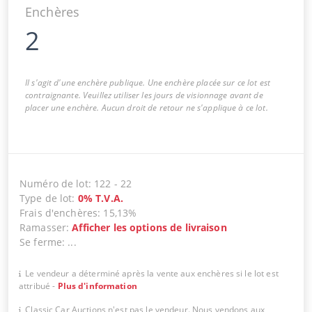
Enchères
2
Il s'agit d'une enchère publique. Une enchère placée sur ce lot est
contraignante. Veuillez utiliser les jours de visionnage avant de
placer une enchère. Aucun droit de retour ne s'applique à ce lot.
Numéro de lot
:
122
-
22
Type de lot
:
0
%
T.V.A.
Frais d'enchères
:
15,13%
Ramasser
:
Afficher les options de livraison
Se ferme
:
...
Le vendeur a déterminé après la vente aux enchères si le lot est
attribué
-
Plus d'information
Classic Car Auctions n'est pas le vendeur. Nous vendons aux