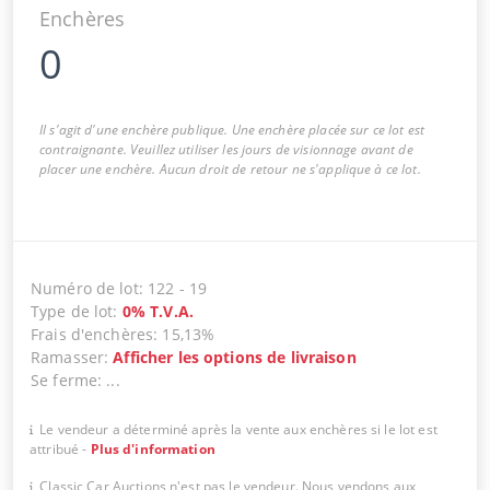
Enchères
0
Il s'agit d'une enchère publique. Une enchère placée sur ce lot est
contraignante. Veuillez utiliser les jours de visionnage avant de
placer une enchère. Aucun droit de retour ne s'applique à ce lot.
Numéro de lot
:
122
-
19
Type de lot
:
0
%
T.V.A.
Frais d'enchères
:
15,13%
Ramasser
:
Afficher les options de livraison
Se ferme
:
...
Le vendeur a déterminé après la vente aux enchères si le lot est
attribué
-
Plus d'information
Classic Car Auctions n'est pas le vendeur. Nous vendons aux