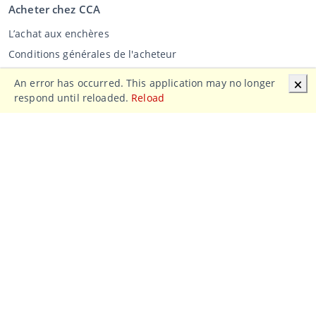
Acheter chez CCA
L’achat aux enchères
Conditions générales de l'acheteur
Clause de non-responsabilité
An error has occurred. This application may no longer
🗙
Déclaration de confidentialité
respond until reloaded.
Reload
Vente au CCA
Vente aux enchères
Conditions générales vendeur
Mon CCA
Login
Registre