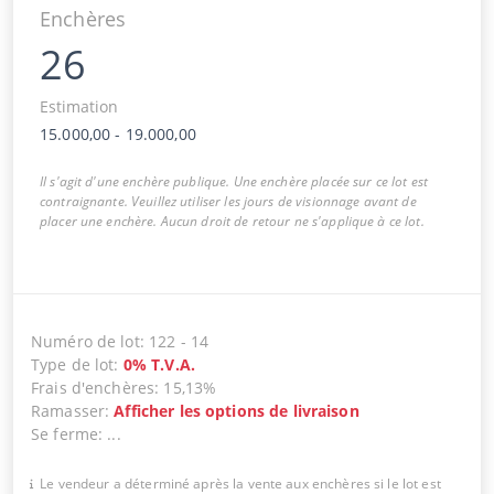
Enchères
26
Estimation
15.000,00
-
19.000,00
Il s'agit d'une enchère publique. Une enchère placée sur ce lot est
contraignante. Veuillez utiliser les jours de visionnage avant de
placer une enchère. Aucun droit de retour ne s'applique à ce lot.
Numéro de lot
:
122
-
14
Type de lot
:
0
%
T.V.A.
Frais d'enchères
:
15,13%
Ramasser
:
Afficher les options de livraison
Se ferme
:
...
Le vendeur a déterminé après la vente aux enchères si le lot est