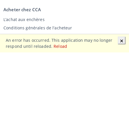
Acheter chez CCA
L’achat aux enchères
Conditions générales de l'acheteur
Clause de non-responsabilité
An error has occurred. This application may no longer
🗙
Déclaration de confidentialité
respond until reloaded.
Reload
Vente au CCA
Vente aux enchères
Conditions générales vendeur
Mon CCA
Login