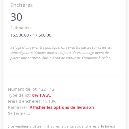
Enchères
30
Estimation
15.500,00
-
17.500,00
Il s'agit d'une enchère publique. Une enchère placée sur ce lot est
contraignante. Veuillez utiliser les jours de visionnage avant de
placer une enchère. Aucun droit de retour ne s'applique à ce lot.
Numéro de lot
:
122
-
12
Type de lot
:
0
%
T.V.A.
Frais d'enchères
:
15,13%
Ramasser
:
Afficher les options de livraison
Se ferme
:
...
Le vendeur a déterminé après la vente aux enchères si le lot est