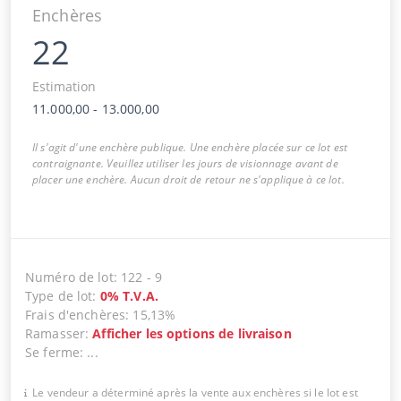
Enchères
22
Estimation
11.000,00
-
13.000,00
Il s'agit d'une enchère publique. Une enchère placée sur ce lot est
contraignante. Veuillez utiliser les jours de visionnage avant de
placer une enchère. Aucun droit de retour ne s'applique à ce lot.
Numéro de lot
:
122
-
9
Type de lot
:
0
%
T.V.A.
Frais d'enchères
:
15,13%
Ramasser
:
Afficher les options de livraison
Se ferme
:
...
Le vendeur a déterminé après la vente aux enchères si le lot est