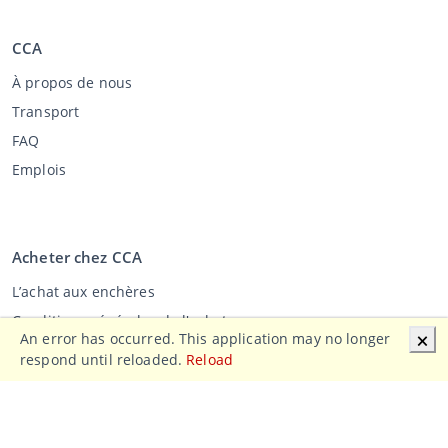
CCA
À propos de nous
Transport
FAQ
Emplois
Acheter chez CCA
L’achat aux enchères
Conditions générales de l'acheteur
An error has occurred. This application may no longer
🗙
Clause de non-responsabilité
respond until reloaded.
Reload
Déclaration de confidentialité