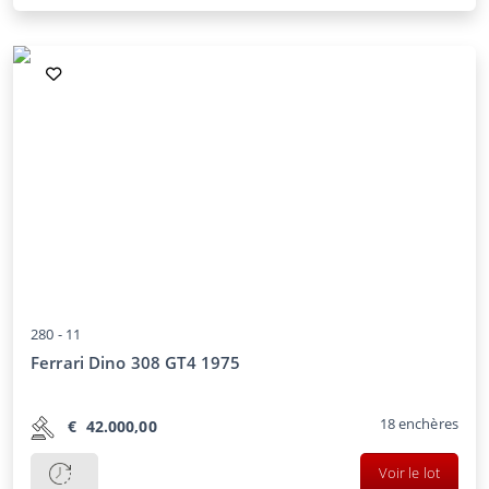
280 -
11
Ferrari Dino 308 GT4 1975
18
enchères
€
42.000,00
Voir le lot