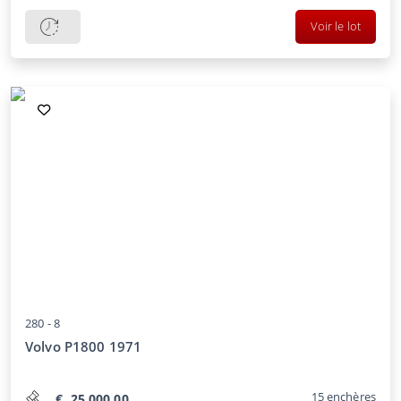
Voir le lot
280 -
8
Volvo P1800 1971
15
enchères
€
25.000,00