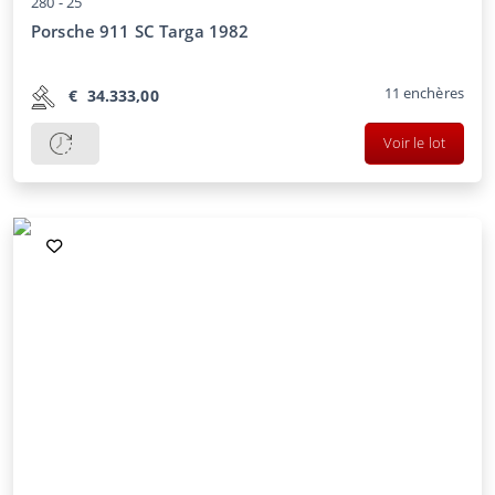
280 -
25
Porsche 911 SC Targa 1982
11
enchères
€
34.333,00
Voir le lot