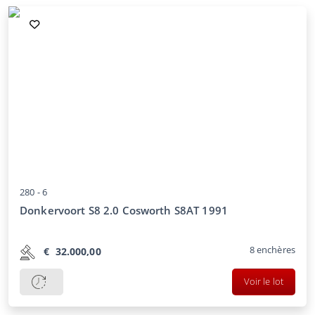
280 -
6
Donkervoort S8 2.0 Cosworth S8AT 1991
8
enchères
€
32.000,00
Voir le lot