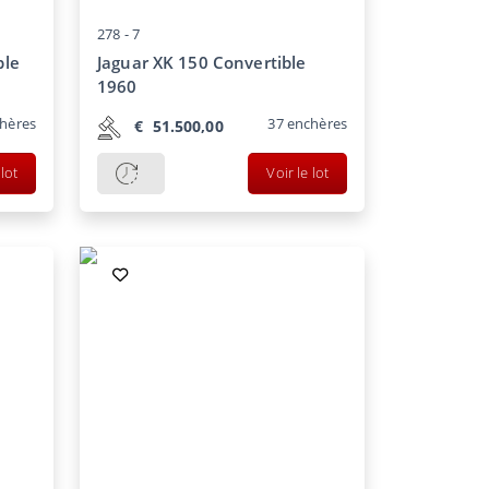
278 -
7
ble
Jaguar XK 150 Convertible
1960
hères
37
enchères
€
51.500,00
 lot
Voir le lot