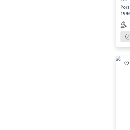
Pors
199