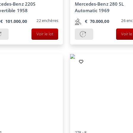
cedes-Benz 220S
Mercedes-Benz 280 SL
ertible 1958
Automatic 1969
22
enchères
26
enc
€
101.000,00
€
70.000,00
Voir le lot
Voir le
1
278 -
8