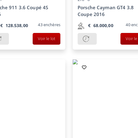
che 911 3.6 Coupé 4S
Porsche Cayman GT4 3.8
6
Coupe 2016
43
enchères
40
enc
€
128.538,00
€
68.000,00
Voir le lot
Voir le