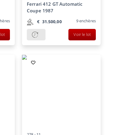
Ferrari 412 GT Automatic
Coupe 1987
hères
9
enchères
€
31.500,00
 lot
Voir le lot
278 -
11