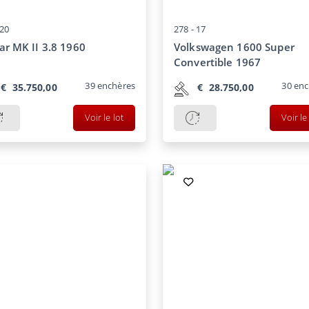
20
278 -
17
ar MK II 3.8 1960
Volkswagen 1600 Super
Convertible 1967
39
enchères
30
enc
€
35.750,00
€
28.750,00
Voir le lot
Voir le