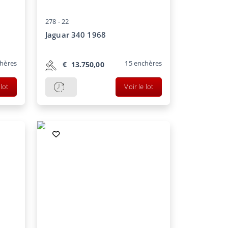
278 -
22
Jaguar 340 1968
hères
15
enchères
€
13.750,00
 lot
Voir le lot