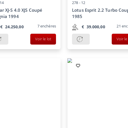
14
278 -
12
ar XJ-S 4.0 XJS Coupé
Lotus Esprit 2.2 Turbo Cou
gnia 1994
1985
7
enchères
21
enc
€
24.250,00
€
39.000,00
Voir le lot
Voir le