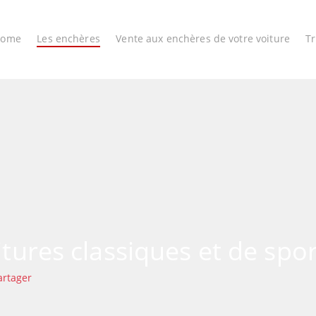
Home
Les enchères
Vente aux enchères de votre voiture
T
tures classiques et de sport
artager