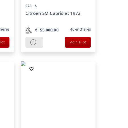
278 -
6
Citroën SM Cabriolet 1972
hères
46
enchères
€
55.000,00
 lot
Voir le lot