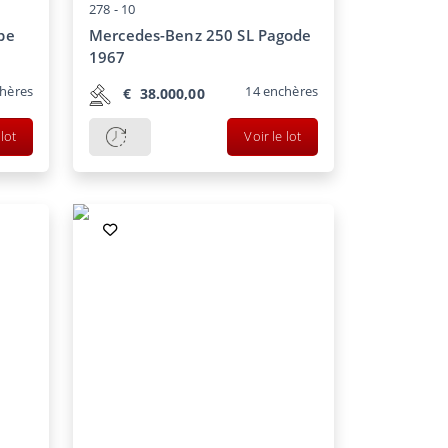
278 -
10
pe
Mercedes-Benz 250 SL Pagode
1967
hères
14
enchères
€
38.000,00
 lot
Voir le lot