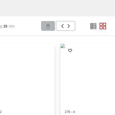
ng
25
lots
2
278 -
4