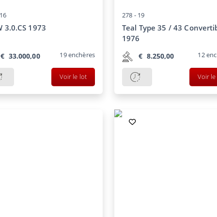
16
278 -
19
 3.0.CS 1973
Teal Type 35 / 43 Converti
1976
19
enchères
12
enc
€
33.000,00
€
8.250,00
Voir le lot
Voir le