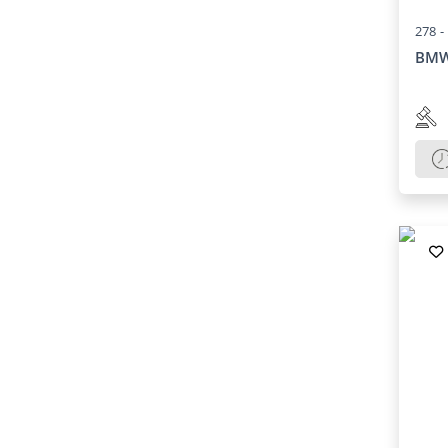
278 -
BMW