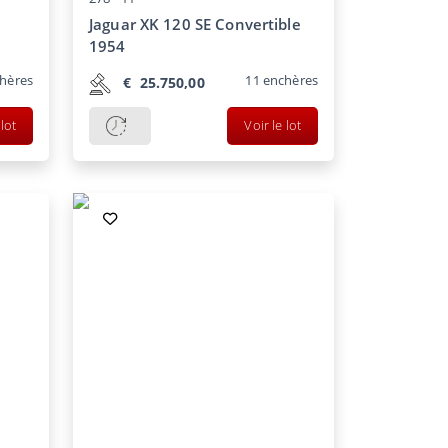
Jaguar XK 120 SE Convertible
1954
hères
11
enchères
€
25.750,00
 lot
Voir le lot