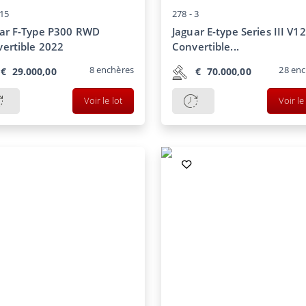
15
278 -
3
ar F-Type P300 RWD
Jaguar E-type Series III V12
ertible 2022
Convertible...
8
enchères
28
enc
€
29.000,00
€
70.000,00
Voir le lot
Voir le