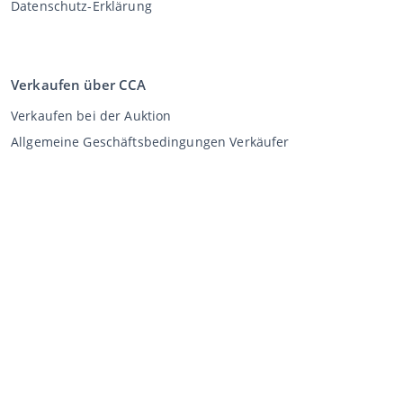
Datenschutz-Erklärung
Verkaufen über CCA
Verkaufen bei der Auktion
Allgemeine Geschäftsbedingungen Verkäufer
Mein CCA
Anmeldung
Register
©
2026
Classic Car Auctions
All rights reserved