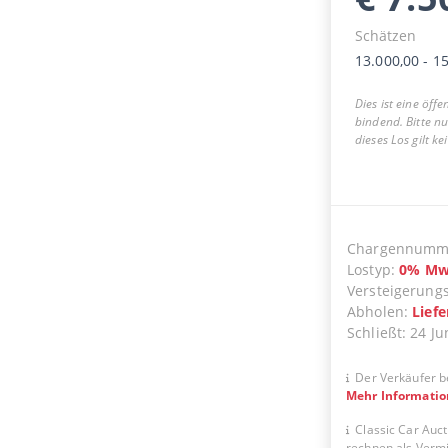
Schätzen
13.000,00
-
15
Dies ist eine öff
bindend. Bitte n
dieses Los gilt k
Chargennumm
Lostyp
:
0
%
Mw
Versteigerung
Abholen
:
Lief
Schließt
:
24 Ju
Der Verkäufer b
Mehr Informati
Classic Car Auct
rechnen als Vermit