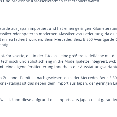
s und praktische Karosserieformen fest etabliert waren.
urde aus Japan importiert und hat einen geringen Kilometersta
Klassiker oder späteren modernen Klassiker von Bedeutung, da es e
t oder neu lackiert wurden. Beim Mercedes-Benz E 500 Avantgard
chtig.
i-Karosserie, die in der E-Klasse eine größere Ladefläche mit de
chnisch und stilistisch eng in die Modellpalette integriert, wo
amit eine eigene Positionierung innerhalb der Ausstattungsvaria
en Zustand. Damit ist nachgewiesen, dass der Mercedes-Benz E 5
ionskatalogs ist das neben dem Import aus Japan, der geringen L
weist, kann diese aufgrund des Imports aus Japan nicht garantie