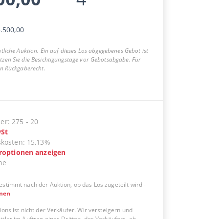
.500,00
entliche Auktion. Ein auf dieses Los abgegebenes Gebot ist
utzen Sie die Besichtigungstage vor Gebotsabgabe. Für
ein Rückgaberecht.
er
:
275
-
20
St
skosten
:
15,13%
eroptionen anzeigen
ne
estimmt nach der Auktion, ob das Los zugeteilt wird
-
onen
ions ist nicht der Verkäufer. Wir versteigern und
tler im Auftrag eines Dritten, des Verkäufers, ab.