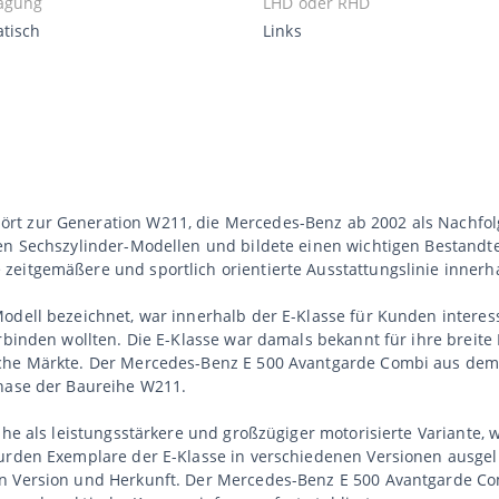
agung
LHD oder RHD
tisch
Links
t zur Generation W211, die Mercedes-Benz ab 2002 als Nachfolge
en Sechszylinder-Modellen und bildete einen wichtigen Bestandte
eitgemäßere und sportlich orientierte Ausstattungslinie innerha
odell bezeichnet, war innerhalb der E-Klasse für Kunden interes
erbinden wollten. Die E-Klasse war damals bekannt für ihre breit
iche Märkte. Der Mercedes-Benz E 500 Avantgarde Combi aus dem 
Phase der Baureihe W211.
eihe als leistungsstärkere und großzügiger motorisierte Variant
urden Exemplare der E-Klasse in verschiedenen Versionen ausgeli
n Version und Herkunft. Der Mercedes-Benz E 500 Avantgarde Comb