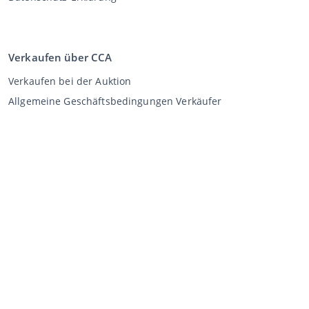
Verkaufen über CCA
Verkaufen bei der Auktion
Allgemeine Geschäftsbedingungen Verkäufer
Mein CCA
Anmeldung
Register
©
2026
Classic Car Auctions
All rights reserved