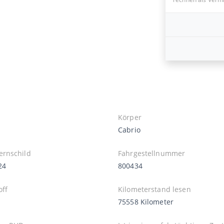
Körper
S
Cabrio
rnschild
Fahrgestellnummer
24
800434
off
Kilometerstand lesen
75558 Kilometer