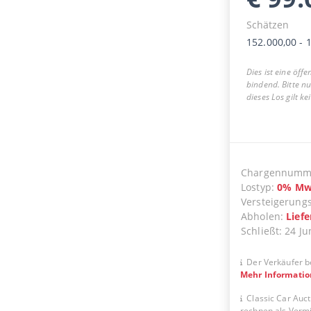
Schätzen
152.000,00
-
1
Dies ist eine öff
bindend. Bitte n
dieses Los gilt k
Chargennumm
Lostyp
:
0
%
Mw
Versteigerung
Abholen
:
Lief
Schließt
:
24 Ju
Der Verkäufer b
Mehr Informati
Classic Car Auct
rechnen als Vermit