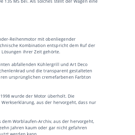
135 MS bei. Als solches stellt der Wagen eine
inder-Reihenmotor mit obenliegender
technische Kombination entspricht dem Ruf der
n Lösungen ihrer Zeit gehörte.
inten abfallenden Kühlergrill und Art Deco
ichenlenkrad und die transparent gestalteten
ihren ursprünglichen cremefarbenen Farbton
 1998 wurde der Motor überholt. Die
 Werkserklärung, aus der hervorgeht, dass nur
us dem Worblaufen-Archiv, aus der hervorgeht,
 zehn Jahren kaum oder gar nicht gefahren
nutzt werden kann.