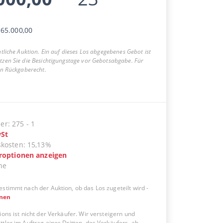
65.000,00
entliche Auktion. Ein auf dieses Los abgegebenes Gebot ist
utzen Sie die Besichtigungstage vor Gebotsabgabe. Für
ein Rückgaberecht.
er
:
275
-
1
St
skosten
:
15,13%
eroptionen anzeigen
ne
estimmt nach der Auktion, ob das Los zugeteilt wird
-
onen
ions ist nicht der Verkäufer. Wir versteigern und
tler im Auftrag eines Dritten, des Verkäufers, ab.