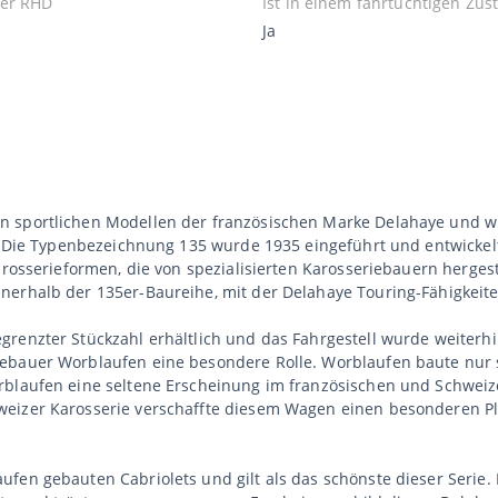
er RHD
Ist in einem fahrtüchtigen Zus
Ja
n sportlichen Modellen der französischen Marke Delahaye und wu
t. Die Typenbezeichnung 135 wurde 1935 eingeführt und entwickel
arosserieformen, die von spezialisierten Karosseriebauern hergest
nerhalb der 135er-Baureihe, mit der Delahaye Touring-Fähigkeite
renzter Stückzahl erhältlich und das Fahrgestell wurde weiterhi
ebauer Worblaufen eine besondere Rolle. Worblaufen baute nur s
rblaufen eine seltene Erscheinung im französischen und Schweize
weizer Karosserie verschaffte diesem Wagen einen besonderen P
fen gebauten Cabriolets und gilt als das schönste dieser Serie.