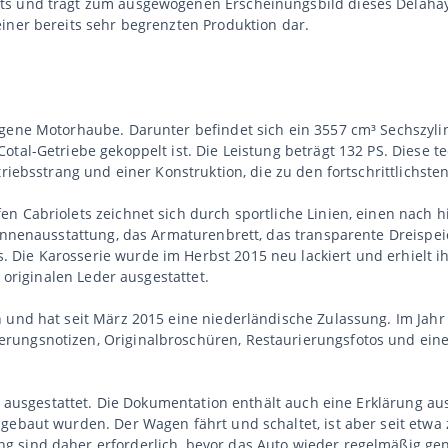
s und trägt zum ausgewogenen Erscheinungsbild dieses Delahaye 
iner bereits sehr begrenzten Produktion dar.
agene Motorhaube. Darunter befindet sich ein 3557 cm³ Sechszyl
otal-Getriebe gekoppelt ist. Die Leistung beträgt 132 PS. Diese 
triebsstrang und einer Konstruktion, die zu den fortschrittlichste
n Cabriolets zeichnet sich durch sportliche Linien, einen nach h
 Innenausstattung, das Armaturenbrett, das transparente Dreispe
 Die Karosserie wurde im Herbst 2015 neu lackiert und erhielt 
m originalen Leder ausgestattet.
 und hat seit März 2015 eine niederländische Zulassung. Im Jahr
ungsnotizen, Originalbroschüren, Restaurierungsfotos und eine
der ausgestattet. Die Dokumentation enthält auch eine Erklärung a
gebaut wurden. Der Wagen fährt und schaltet, ist aber seit etwa
g sind daher erforderlich, bevor das Auto wieder regelmäßig ge