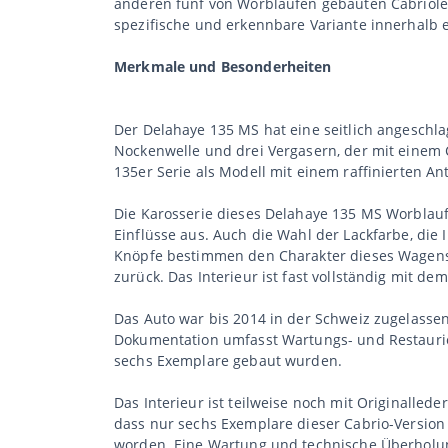
anderen fünf von Worblaufen gebauten Cabriolet
spezifische und erkennbare Variante innerhalb e
Merkmale und Besonderheiten
Der Delahaye 135 MS hat eine seitlich angeschl
Nockenwelle und drei Vergasern, der mit einem C
135er Serie als Modell mit einem raffinierten An
Die Karosserie dieses Delahaye 135 MS Worblaufe
Einflüsse aus. Auch die Wahl der Lackfarbe, die
Knöpfe bestimmen den Charakter dieses Wagens.
zurück. Das Interieur ist fast vollständig mit de
Das Auto war bis 2014 in der Schweiz zugelassen
Dokumentation umfasst Wartungs- und Restaurier
sechs Exemplare gebaut wurden.
Das Interieur ist teilweise noch mit Originalle
dass nur sechs Exemplare dieser Cabrio-Version 
worden. Eine Wartung und technische Überholun