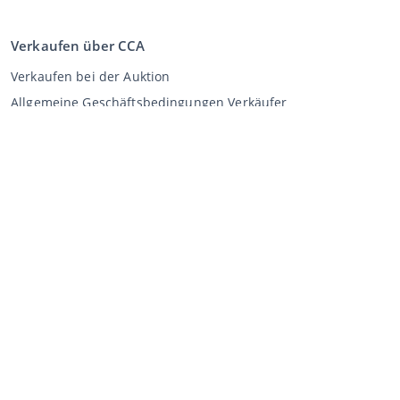
Verkaufen über CCA
Verkaufen bei der Auktion
Allgemeine Geschäftsbedingungen Verkäufer
Mein CCA
Anmeldung
Register
©
2026
Classic Car Auctions
All rights reserved