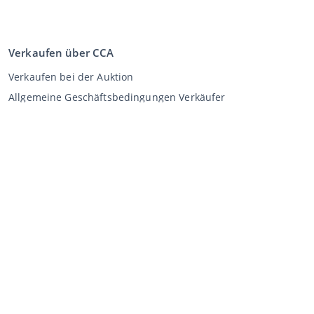
Verkaufen über CCA
Verkaufen bei der Auktion
Allgemeine Geschäftsbedingungen Verkäufer
Mein CCA
Anmeldung
Register
©
2026
Classic Car Auctions
All rights reserved