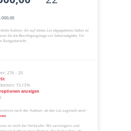
.000,00
entliche Auktion. Ein auf dieses Los abgegebenes Gebot ist
utzen Sie die Besichtigungstage vor Gebotsabgabe. Für
ein Rückgaberecht.
er
:
276
-
20
St
skosten
:
15,13%
eroptionen anzeigen
e
estimmt nach der Auktion, ob das Los zugeteilt wird
-
onen
ions ist nicht der Verkäufer. Wir versteigern und
tler im Auftrag eines Dritten, des Verkäufers, ab.