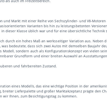
uto als auch im Freizeitbereich.
n und Markt mit einer Reihe von Sechszylinder- und V8-Motoren
asisorientierten Varianten bis hin zu leistungsbetonten Versione
 in dieser Klasse üblich war und für eine übersichtliche Technik 
ich durch ein hohes Maß an werksseitiger Variation aus. Neben 
 was bedeutete, dass sich zwei Autos mit demselben Baujahr de
s Modell, sondern auch als Konfigurationskonzept von vielen sein
ennbarer Grundform und einer breiten Auswahl an Ausstattungen 
auberen und fahrbereiten Zustand.
ration eines Modells, das eine wichtige Position in der amerika
 breiter Lieferpalette und großer Marktakzeptanz prägte den Cha
n wir Ihnen, zum Besichtigungstag zu kommen.