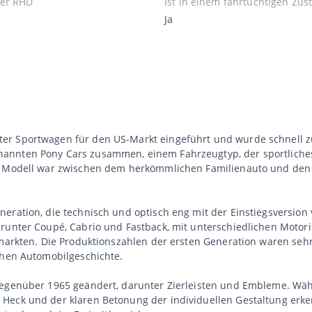
er RHD
Ist in einem fahrtüchtigen Zus
Ja
er Sportwagen für den US-Markt eingeführt und wurde schnell z
nnten Pony Cars zusammen, einem Fahrzeugtyp, der sportliches S
as Modell war zwischen dem herkömmlichen Familienauto und den
eration, die technisch und optisch eng mit der Einstiegsversion 
arunter Coupé, Cabrio und Fastback, mit unterschiedlichen Motor
ermarkten. Die Produktionszahlen der ersten Generation waren se
chen Automobilgeschichte.
gegenüber 1965 geändert, darunter Zierleisten und Embleme. Wäh
Heck und der klaren Betonung der individuellen Gestaltung erke