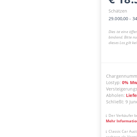
Schätzen
29.000,00
-
34
Dies ist eine öff
bindend. Bitte n
dieses Los gilt k
Chargennumm
Lostyp
:
0
%
Mw
Versteigerung
Abholen
:
Lief
Schließt
:
9 Jun
Der Verkäufer b
Mehr Informati
Classic Car Auct
rechnen als Vermit