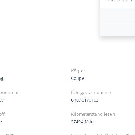
Körper
ng
Coupe
rnschild
Fahrgestellnummer
69
6R07C176103
off
Kilometerstand lesen
e
27404 Miles