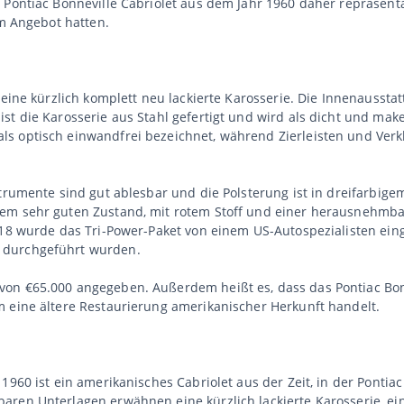
 Pontiac Bonneville Cabriolet aus dem Jahr 1960 daher repräsenta
im Angebot hatten.
r eine kürzlich komplett neu lackierte Karosserie. Die Innenauss
st die Karosserie aus Stahl gefertigt und wird als dicht und mak
s optisch einwandfrei bezeichnet, während Zierleisten und Verk
strumente sind gut ablesbar und die Polsterung ist in dreifarbig
nem sehr guten Zustand, mit rotem Stoff und einer herausnehmb
018 wurde das Tri-Power-Paket von einem US-Autospezialisten ein
 durchgeführt wurden.
on €65.000 angegeben. Außerdem heißt es, dass das Pontiac Bonn
m eine ältere Restaurierung amerikanischer Herkunft handelt.
1960 ist ein amerikanisches Cabriolet aus der Zeit, in der Pontia
ren Unterlagen erwähnen eine kürzlich lackierte Karosserie, ein