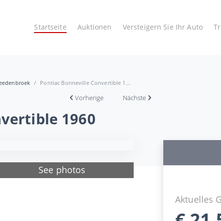
Startseite
Auktionen
Versteigern Sie Ihr Auto
T
reedenbroek
Pontiac Bonneville Convertible 1...
Vorherige
Nächste
vertible 1960
See photos
Aktuelles 
€
21.