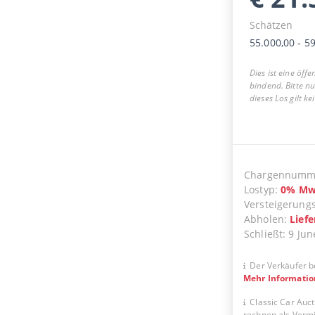
Schätzen
55.000,00
-
59
Dies ist eine öff
bindend. Bitte n
dieses Los gilt k
Chargennumm
Lostyp
:
0
%
Mw
Versteigerung
Abholen
:
Lief
Schließt
:
9 Jun
Der Verkäufer b
Mehr Informati
Classic Car Auct
rechnen als Vermit