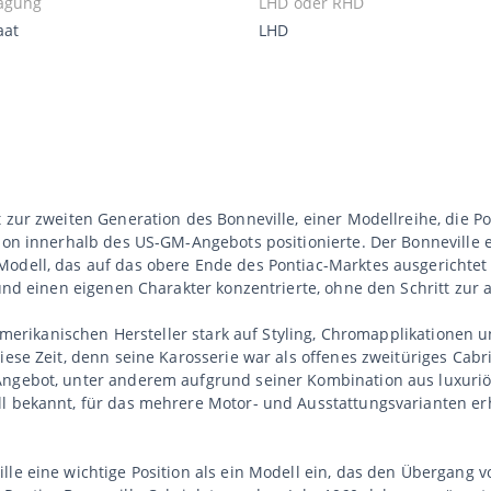
agung
LHD oder RHD
aat
LHD
 zur zweiten Generation des Bonneville, einer Modellreihe, die Po
sion innerhalb des US-GM-Angebots positionierte. Der Bonneville
Modell, das auf das obere Ende des Pontiac-Marktes ausgerichtet
 und einen eigenen Charakter konzentrierte, ohne den Schritt zur 
 amerikanischen Hersteller stark auf Styling, Chromapplikationen u
iese Zeit, denn seine Karosserie war als offenes zweitüriges Cabri
Angebot, unter anderem aufgrund seiner Kombination aus luxuriöse
l bekannt, für das mehrere Motor- und Ausstattungsvarianten erh
lle eine wichtige Position als ein Modell ein, das den Übergang 