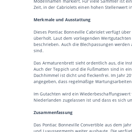
Modellnamen markiert. Für viele Sammler ist ein
Zeit, in der Cabriolets einen hohen Stellenwert 
Merkmale und Ausstattung
Dieses Pontiac Bonneville Cabriolet verfügt übe
überholt. Laut dem vorliegenden Wertgutachten i
beschrieben. Auch die Blechpassungen werden al
sind.
Das Armaturenbrett sieht ordentlich aus, die In
Auch der Teppich und die Fußmatten sind in ei
Dachhimmel ist dicht und fleckenfrei. Im Jahr 2
angegeben, dass regelmäßige Wartungsarbeiten
Im Gutachten wird ein Wiederbeschaffungswert v
Niederlanden zugelassen ist und dass es sich u
Zusammenfassung
Das Pontiac Bonneville Convertible aus dem Jahr 
und Luxussegments weiter ausbaute. Die verfügba