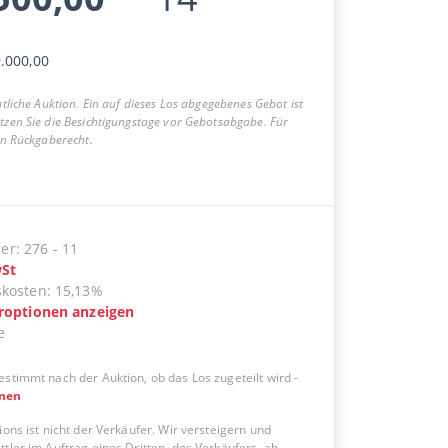
.000,00
entliche Auktion. Ein auf dieses Los abgegebenes Gebot ist
utzen Sie die Besichtigungstage vor Gebotsabgabe. Für
ein Rückgaberecht.
er
:
276
-
11
St
skosten
:
15,13%
eroptionen anzeigen
e
estimmt nach der Auktion, ob das Los zugeteilt wird
-
onen
ions ist nicht der Verkäufer. Wir versteigern und
tler im Auftrag eines Dritten, des Verkäufers, ab.