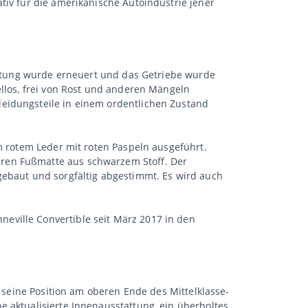
tiv für die amerikanische Autoindustrie jener
tattung wurde erneuert und das Getriebe wurde
ellos, frei von Rost und anderen Mängeln
leidungsteile in einem ordentlichen Zustand
em rotem Leder mit roten Paspeln ausgeführt.
aren Fußmatte aus schwarzem Stoff. Der
gebaut und sorgfältig abgestimmt. Es wird auch
eville Convertible seit März 2017 in den
c seine Position am oberen Ende des Mittelklasse-
e aktualisierte Innenausstattung, ein überholtes