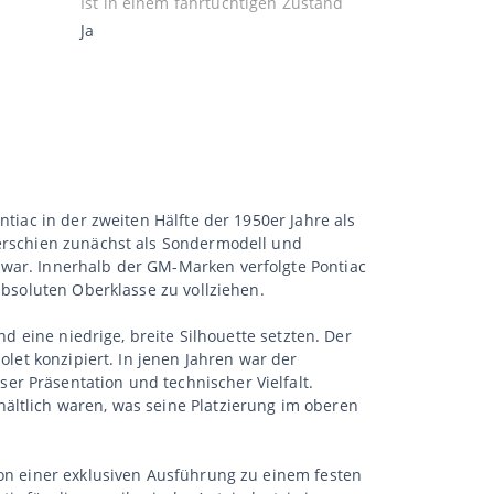
Ist in einem fahrtüchtigen Zustand
Ja
ntiac in der zweiten Hälfte der 1950er Jahre als
 erschien zunächst als Sondermodell und
 war. Innerhalb der GM-Marken verfolgte Pontiac
absoluten Oberklasse zu vollziehen.
nd eine niedrige, breite Silhouette setzten. Der
olet konzipiert. In jenen Jahren war der
r Präsentation und technischer Vielfalt.
ältlich waren, was seine Platzierung im oberen
von einer exklusiven Ausführung zu einem festen