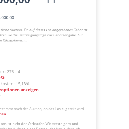
.000,00
entliche Auktion. Ein auf dieses Los abgegebenes Gebot ist
utzen Sie die Besichtigungstage vor Gebotsabgabe. Für
ein Rückgaberecht.
er
:
276
-
4
St
skosten
:
15,13%
eroptionen anzeigen
e
estimmt nach der Auktion, ob das Los zugeteilt wird
-
onen
ions ist nicht der Verkäufer. Wir versteigern und
tler im Auftrag eines Dritten, des Verkäufers, ab.