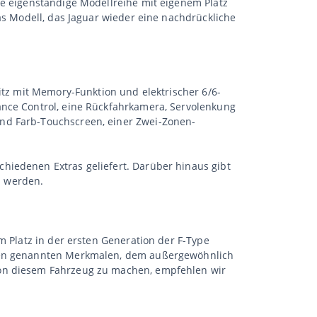
ne eigenständige Modellreihe mit eigenem Platz
as Modell, das Jaguar wieder eine nachdrückliche
itz mit Memory-Funktion und elektrischer 6/6-
ance Control, eine Rückfahrkamera, Servolenkung
und Farb-Touchscreen, einer Zwei-Zonen-
hiedenen Extras geliefert. Darüber hinaus gibt
n werden.
m Platz in der ersten Generation der F-Type
 oben genannten Merkmalen, dem außergewöhnlich
von diesem Fahrzeug zu machen, empfehlen wir