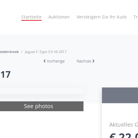
Startseite
Auktionen
Versteigern Sie Ihr Auto
T
reedenbroek
Jaguar F-Type 3.0 V6 2017
Vorherige
Nächste
017
See photos
Aktuelles 
€
22.