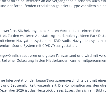
e nicht nur eine Referenz an die Vergangenheit, sondern auch ei
 und der fortlaufenden Produktion galt der F-Type vor allem als d
heinwerfern, Sitzheizung, beheizbaren Vordersitzen, einem Fahrers
tattet. Zu den weiteren Ausstattungsmerkmalen gehören Park Dist
 mit einem Navigationssystem mit DVD-Audio-Navigationssystem 
remium Sound System mit CD/DVD ausgestattet.
ßergewöhnlich sauberen und guten Fahrzustand und wird mit versc
6. Bei einer Zulassung in den Niederlanden kann er mitgenomme
rne Interpretation der Jaguar’Sportwagengeschichte dar, mit eine
fort und Bequemlichkeit konzentriert. Die Kombination aus den
ezember 2026 ist das Herzstück dieses Loses. Um sich ein Bild 