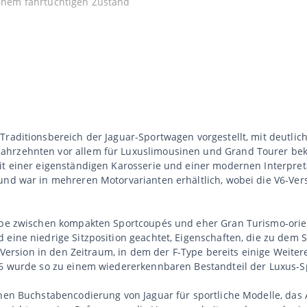
 einem fahrtüchtigen Zustand
 Traditionsbereich der Jaguar-Sportwagen vorgestellt, mit deutl
ahrzehnten vor allem für Luxuslimousinen und Grand Tourer beka
it einer eigenständigen Karosserie und einer modernen Interpret
und war in mehreren Motorvarianten erhältlich, wobei die V6-Vers
Type zwischen kompakten Sportcoupés und eher Gran Turismo-orie
 eine niedrige Sitzposition geachtet, Eigenschaften, die zu dem
se Version in den Zeitraum, in dem der F-Type bereits einige Weit
 V6 wurde so zu einem wiedererkennbaren Bestandteil der Luxus-S
hen Buchstabencodierung von Jaguar für sportliche Modelle, das A