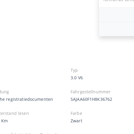
Typ
3.0 V6
dung
Fahrgestellnummer
che registratiedocumenten
SAJAA60F1H8K36762
terstand lesen
Farbe
6 Km
Zwart