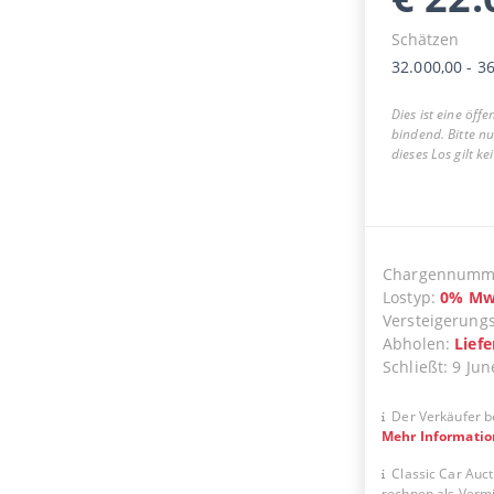
Schätzen
32.000,00
-
36
Dies ist eine öff
bindend. Bitte n
dieses Los gilt k
Chargennumm
Lostyp
:
0
%
Mw
Versteigerung
Abholen
:
Lief
Schließt
:
9 Jun
Der Verkäufer b
Mehr Informati
Classic Car Auct
rechnen als Vermit