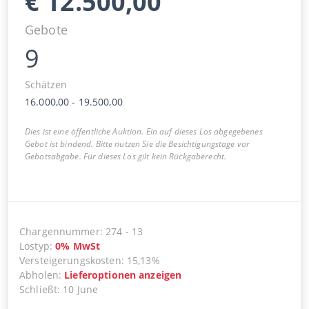
€
12.500,00
Gebote
9
Schätzen
16.000,00
-
19.500,00
Dies ist eine öffentliche Auktion. Ein auf dieses Los abgegebenes
Gebot ist bindend. Bitte nutzen Sie die Besichtigungstage vor
Gebotsabgabe. Für dieses Los gilt kein Rückgaberecht.
Chargennummer
:
274
-
13
Lostyp
:
0
%
MwSt
Versteigerungskosten
:
15,13%
Abholen
:
Lieferoptionen anzeigen
Schließt
:
10 June