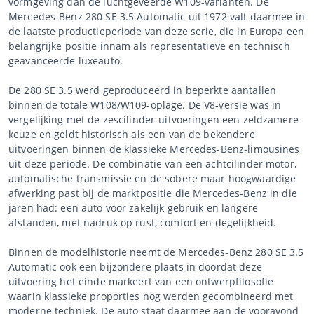
vormgeving dan de luchtgeveerde W109-varianten. De
Mercedes-Benz 280 SE 3.5 Automatic uit 1972 valt daarmee in
de laatste productieperiode van deze serie, die in Europa een
belangrijke positie innam als representatieve en technisch
geavanceerde luxeauto.
De 280 SE 3.5 werd geproduceerd in beperkte aantallen
binnen de totale W108/W109-oplage. De V8-versie was in
vergelijking met de zescilinder-uitvoeringen een zeldzamere
keuze en geldt historisch als een van de bekendere
uitvoeringen binnen de klassieke Mercedes-Benz-limousines
uit deze periode. De combinatie van een achtcilinder motor,
automatische transmissie en de sobere maar hoogwaardige
afwerking past bij de marktpositie die Mercedes-Benz in die
jaren had: een auto voor zakelijk gebruik en langere
afstanden, met nadruk op rust, comfort en degelijkheid.
Binnen de modelhistorie neemt de Mercedes-Benz 280 SE 3.5
Automatic ook een bijzondere plaats in doordat deze
uitvoering het einde markeert van een ontwerpfilosofie
waarin klassieke proporties nog werden gecombineerd met
moderne techniek. De auto staat daarmee aan de vooravond