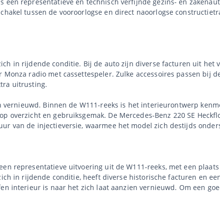
s een representatieve en technisch verfijnde gezins- en zakenau
schakel tussen de vooroorlogse en direct naoorlogse constructiet
ch in rijdende conditie. Bij de auto zijn diverse facturen uit he
er Monza radio met cassettespeler. Zulke accessoires passen bij
ra uitrusting.
zien vernieuwd. Binnen de W111-reeks is het interieurontwerp ken
 op overzicht en gebruiksgemak. De Mercedes-Benz 220 SE Heckfl
uur van de injectieversie, waarmee het model zich destijds onde
een representatieve uitvoering uit de W111-reeks, met een plaat
zich in rijdende conditie, heeft diverse historische facturen en e
en interieur is naar het zich laat aanzien vernieuwd. Om een goed