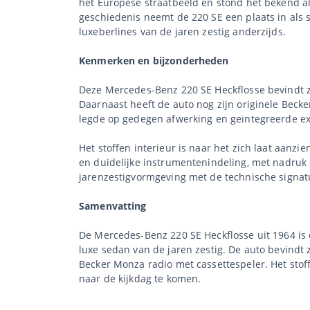
het Europese straatbeeld en stond het bekend al
geschiedenis neemt de 220 SE een plaats in als 
luxeberlines van de jaren zestig anderzijds.
Kenmerken en bijzonderheden
Deze Mercedes-Benz 220 SE Heckflosse bevindt zi
Daarnaast heeft de auto nog zijn originele Beck
legde op gedegen afwerking en geïntegreerde ext
Het stoffen interieur is naar het zich laat aan
en duidelijke instrumentenindeling, met nadruk
jarenzestigvormgeving met de technische signat
Samenvatting
De Mercedes-Benz 220 SE Heckflosse uit 1964 is 
luxe sedan van de jaren zestig. De auto bevindt 
Becker Monza radio met cassettespeler. Het stoff
naar de kijkdag te komen.