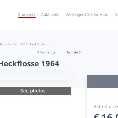
Startseite
Auktionen
Versteigern Sie Ihr Auto
T
ercedes-Benz 220 SE Heckflosse ...
Vorherige
Nächste
Heckflosse 1964
See photos
Aktuelles 
€
16.