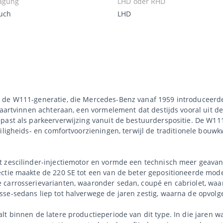
agung
LHD oder RHD
uch
LHD
 de W111-generatie, die Mercedes-Benz vanaf 1959 introduceerde
staartvinnen achteraan, een vormelement dat destijds vooral uit 
epast als parkeerverwijzing vanuit de bestuurderspositie. De W1
eiligheids- en comfortvoorzieningen, terwijl de traditionele bou
t zescilinder-injectiemotor en vormde een technisch meer geavan
ctie maakte de 220 SE tot een van de beter gepositioneerde mode
carrosserievarianten, waaronder sedan, coupé en cabriolet, waar
sse-sedans liep tot halverwege de jaren zestig, waarna de opvo
lt binnen de latere productieperiode van dit type. In die jaren 