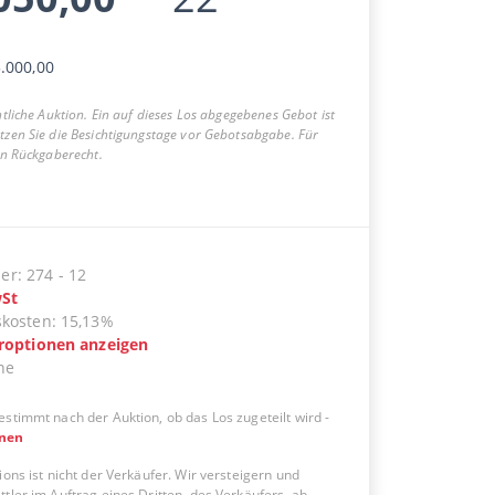
.000,00
entliche Auktion. Ein auf dieses Los abgegebenes Gebot ist
utzen Sie die Besichtigungstage vor Gebotsabgabe. Für
ein Rückgaberecht.
er
:
274
-
12
St
skosten
:
15,13%
eroptionen anzeigen
ne
estimmt nach der Auktion, ob das Los zugeteilt wird
-
onen
ions ist nicht der Verkäufer. Wir versteigern und
tler im Auftrag eines Dritten, des Verkäufers, ab.