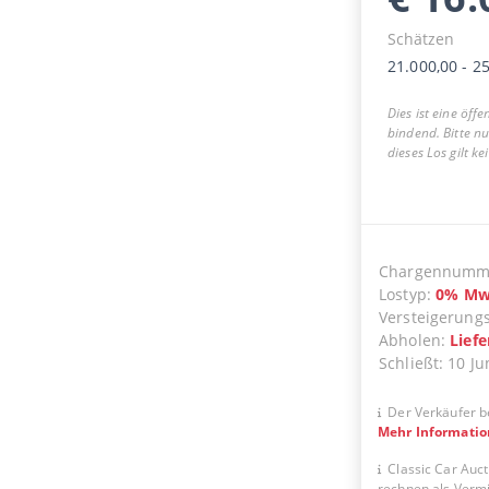
Schätzen
21.000,00
-
25
Dies ist eine öff
bindend. Bitte n
dieses Los gilt k
Chargennumm
Lostyp
:
0
%
Mw
Versteigerung
Abholen
:
Lief
Schließt
:
10 Ju
Der Verkäufer b
Mehr Informati
Classic Car Auct
rechnen als Vermit