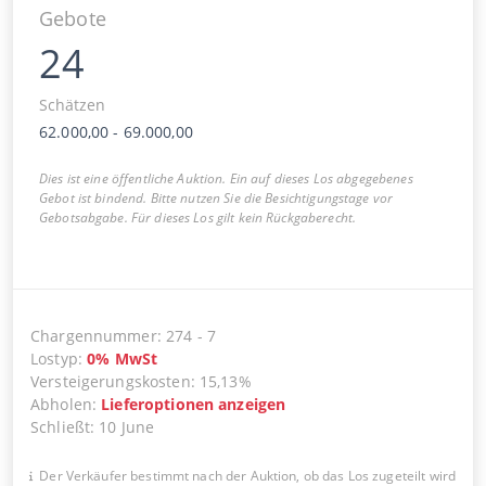
Gebote
24
Schätzen
62.000,00
-
69.000,00
Dies ist eine öffentliche Auktion. Ein auf dieses Los abgegebenes
Gebot ist bindend. Bitte nutzen Sie die Besichtigungstage vor
Gebotsabgabe. Für dieses Los gilt kein Rückgaberecht.
Chargennummer
:
274
-
7
Lostyp
:
0
%
MwSt
Versteigerungskosten
:
15,13%
Abholen
:
Lieferoptionen anzeigen
Schließt
:
10 June
Der Verkäufer bestimmt nach der Auktion, ob das Los zugeteilt wird