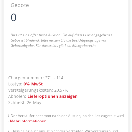
Gebote
0
Dies ist eine öffentliche Auktion. Ein auf dieses Los abgegebenes
Gebot ist bindend. Bitte nutzen Sie die Besichtigungstage vor
Gebotsabgabe. Für dieses Los gilt kein Rückgaberecht.
Chargennummer
:
271
-
114
Lostyp
:
0
%
MwSt
Versteigerungskosten
:
20,57%
Abholen
:
Lieferoptionen anzeigen
Schließt
:
26 May
Der Verkäufer bestimmt nach der Auktion, ob das Los zugeteilt wird
-
Mehr Informationen
Classic Car Auctions ist nicht der Verkäufer. Wir versteigern und