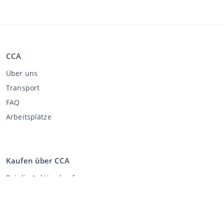
CCA
Über uns
Transport
FAQ
Arbeitsplätze
Kaufen über CCA
Bei die Auktion kaufen
Allgemeine Geschäftsbedingungen Käufer
Disclaimer
Datenschutz-Erklärung