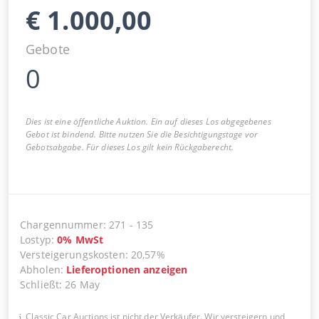
€
1.000,00
Gebote
0
Dies ist eine öffentliche Auktion. Ein auf dieses Los abgegebenes
Gebot ist bindend. Bitte nutzen Sie die Besichtigungstage vor
Gebotsabgabe. Für dieses Los gilt kein Rückgaberecht.
Chargennummer
:
271
-
135
Lostyp
:
0
%
MwSt
Versteigerungskosten
:
20,57%
Abholen
:
Lieferoptionen anzeigen
Schließt
:
26 May
Classic Car Auctions ist nicht der Verkäufer. Wir versteigern und