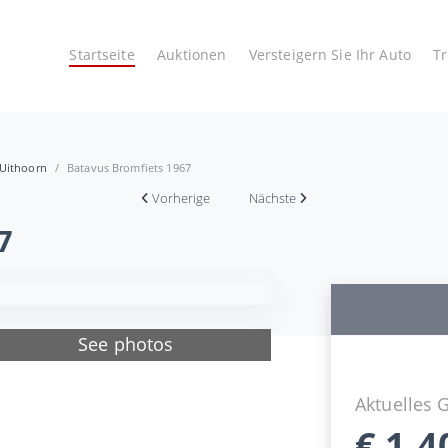
Startseite
Auktionen
Versteigern Sie Ihr Auto
T
 Uithoorn
Batavus Bromfiets 1967
Vorherige
Nächste
7
See photos
Aktuelles 
€
1.4