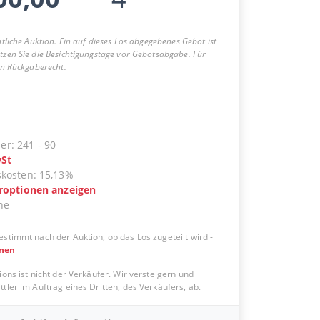
entliche Auktion. Ein auf dieses Los abgegebenes Gebot ist
utzen Sie die Besichtigungstage vor Gebotsabgabe. Für
ein Rückgaberecht.
er
:
241
-
90
St
skosten
:
15,13%
eroptionen anzeigen
ne
estimmt nach der Auktion, ob das Los zugeteilt wird
-
onen
ions ist nicht der Verkäufer. Wir versteigern und
tler im Auftrag eines Dritten, des Verkäufers, ab.