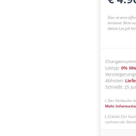
Dies ist eine öff
bindend. Bitte n
dieses Los gilt k
Chargennumm
Lostyp
:
0
%
Mw
Versteigerung
Abholen
:
Lief
Schließt
:
25 Ju
Der Verkäufer b
Mehr Informati
Classic Car Auct
rechnen als Vermit