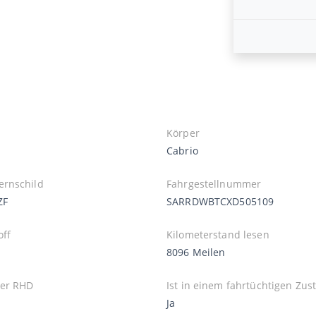
Körper
Cabrio
rnschild
Fahrgestellnummer
ZF
SARRDWBTCXD505109
off
Kilometerstand lesen
8096 Meilen
er RHD
Ist in einem fahrtüchtigen Zus
Ja