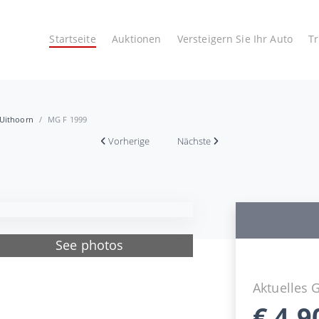
Startseite
Auktionen
Versteigern Sie Ihr Auto
T
 Uithoorn
MG F 1999
Vorherige
Nächste
See photos
Aktuelles 
€
4.9