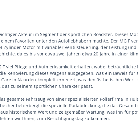
ichtiger Akteur im Segment der sportlichen Roadster. Dieses Mod
zu einem Favoriten unter den Autoliebhabern machte. Der MG F ve
Zylinder-Motor mit variabler Ventilsteuerung, der Leistung und 
ichte, da es bis vor etwa zwei Jahren etwa 20 Jahre in einer klim
 F viel Pflege und Aufmerksamkeit erhalten, wobei beträchtliche
die Renovierung dieses Wagens ausgegeben, was ein Beweis für s
o Care in Naarden komplett erneuert, was den ästhetischen Wert
 das zu seinem sportlichen Charakter passt.
 gesamte Fahrzeug von einer spezialisierten Polierfirma in Huiz
becher beherbergt die spezielle Radabdeckung, die das Gesamtbil
 aus historischem Wert und zeitgemäßer Wartung, was ihn für pote
fehlen wir Ihnen, zum Besichtigungstag zu kommen.