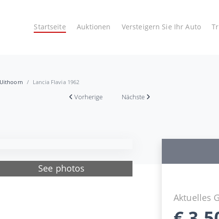
Startseite
Auktionen
Versteigern Sie Ihr Auto
T
 Uithoorn
Lancia Flavia 1962
Vorherige
Nächste
See photos
Aktuelles 
€
3.5