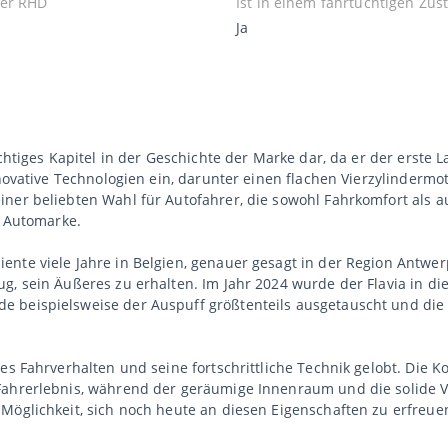
er RHD
Ist in einem fahrtüchtigen Zus
Ja
ichtiges Kapitel in der Geschichte der Marke dar, da er der erste 
innovative Technologien ein, darunter einen flachen Vierzylinderm
ner beliebten Wahl für Autofahrer, die sowohl Fahrkomfort als au
e Automarke.
nte viele Jahre in Belgien, genauer gesagt in der Region Antwer
g, sein Äußeres zu erhalten. Im Jahr 2024 wurde der Flavia in d
e beispielsweise der Auspuff größtenteils ausgetauscht und die
ges Fahrverhalten und seine fortschrittliche Technik gelobt. Die
Fahrerlebnis, während der geräumige Innenraum und die solide V
öglichkeit, sich noch heute an diesen Eigenschaften zu erfreuen 