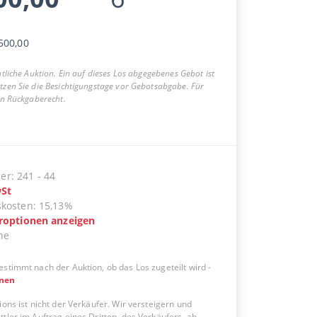
500,00
entliche Auktion. Ein auf dieses Los abgegebenes Gebot ist
utzen Sie die Besichtigungstage vor Gebotsabgabe. Für
ein Rückgaberecht.
er
:
241
-
44
St
skosten
:
15,13%
eroptionen anzeigen
ne
estimmt nach der Auktion, ob das Los zugeteilt wird
-
onen
ions ist nicht der Verkäufer. Wir versteigern und
tler im Auftrag eines Dritten, des Verkäufers, ab.