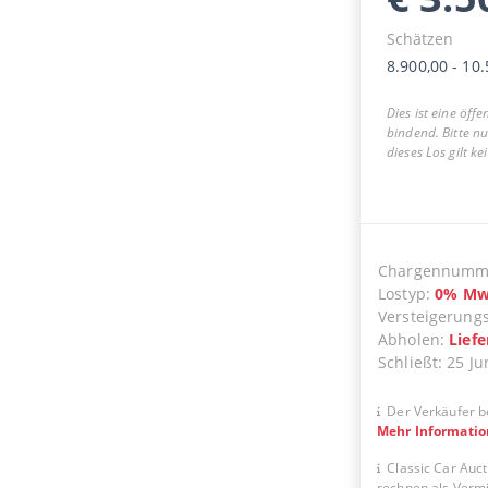
Schätzen
8.900,00
-
10.
Dies ist eine öff
bindend. Bitte n
dieses Los gilt k
Chargennumm
Lostyp
:
0
%
Mw
Versteigerung
Abholen
:
Lief
Schließt
:
25 Ju
Der Verkäufer b
Mehr Informati
Classic Car Auct
rechnen als Vermit