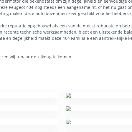
indermotor die bekendstaat om zijn degelijkheid en eenvoudige 
deze Peugeot 404 nog steeds een aangename rit, of het nu gaat om 
ling maken deze auto bovendien zeer geschikt voor liefhebbers di
rke reputatie opgebouwd als een van de meest robuuste en betrouw
g en recente technische werkzaamheden, biedt een uitstekende bala
mte en degelijkheid maakt deze 404 Familiale een aantrekkelijke 
eren wij u naar de kijkdag te komen.