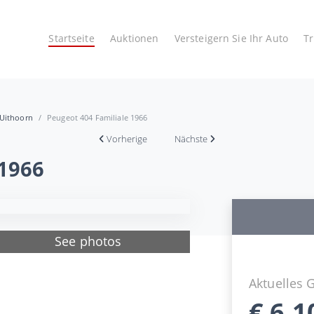
Startseite
Auktionen
Versteigern Sie Ihr Auto
T
 Uithoorn
Peugeot 404 Familiale 1966
Vorherige
Nächste
 1966
See photos
Aktuelles 
€
6.1