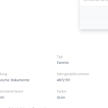
Typ
Familie
dung
Fahrgestellnummer
sische Dokumente
4872701
terstand lesen
Farbe
 Km
Grün