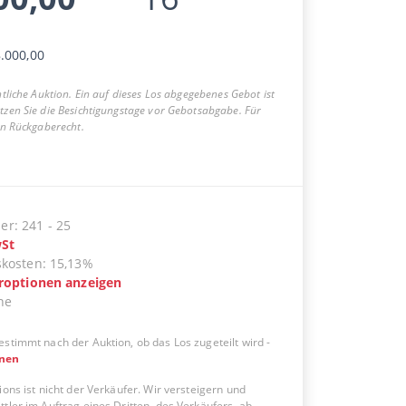
.000,00
entliche Auktion. Ein auf dieses Los abgegebenes Gebot ist
utzen Sie die Besichtigungstage vor Gebotsabgabe. Für
ein Rückgaberecht.
er
:
241
-
25
St
skosten
:
15,13%
eroptionen anzeigen
ne
estimmt nach der Auktion, ob das Los zugeteilt wird
-
onen
ions ist nicht der Verkäufer. Wir versteigern und
tler im Auftrag eines Dritten, des Verkäufers, ab.