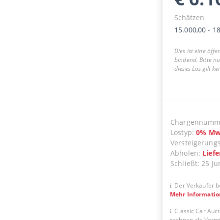
Schätzen
15.000,00
-
18
Dies ist eine öff
bindend. Bitte n
dieses Los gilt k
Chargennumm
Lostyp
:
0
%
Mw
Versteigerung
Abholen
:
Lief
Schließt
:
25 Ju
Der Verkäufer b
Mehr Informati
Classic Car Auct
rechnen als Vermit