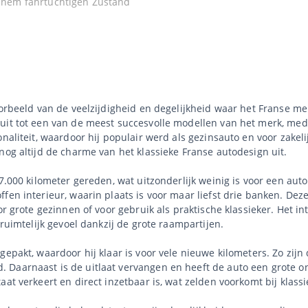
 einem fahrtüchtigen Zustand
oorbeeld van de veelzijdigheid en degelijkheid waar het Franse m
uit tot een van de meest succesvolle modellen van het merk, mede
naliteit, waardoor hij populair werd als gezinsauto en voor zakel
nog altijd de charme van het klassieke Franse autodesign uit.
77.000 kilometer gereden, wat uitzonderlijk weinig is voor een aut
fen interieur, waarin plaats is voor maar liefst drie banken. Dez
or grote gezinnen of voor gebruik als praktische klassieker. Het 
 ruimtelijk gevoel dankzij de grote raampartijen.
gepakt, waardoor hij klaar is voor vele nieuwe kilometers. Zo zij
 Daarnaast is de uitlaat vervangen en heeft de auto een grote 
at verkeert en direct inzetbaar is, wat zelden voorkomt bij klassi