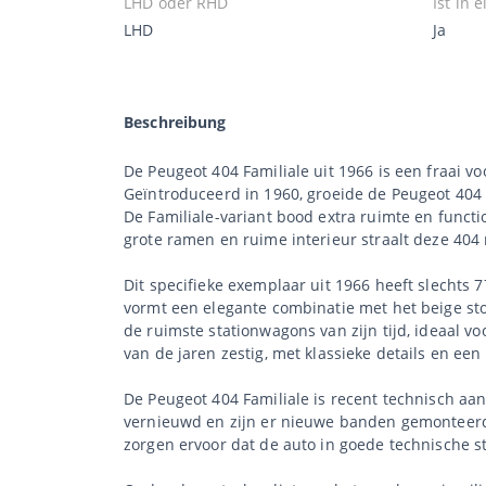
LHD oder RHD
Ist in
LHD
Ja
Beschreibung
De Peugeot 404 Familiale uit 1966 is een fraai v
Geïntroduceerd in 1960, groeide de Peugeot 404 
De Familiale-variant bood extra ruimte en functio
grote ramen en ruime interieur straalt deze 404 
Dit specifieke exemplaar uit 1966 heeft slechts 
vormt een elegante combinatie met het beige stof
de ruimste stationwagons van zijn tijd, ideaal vo
van de jaren zestig, met klassieke details en een
De Peugeot 404 Familiale is recent technisch aan
vernieuwd en zijn er nieuwe banden gemonteerd.
zorgen ervoor dat de auto in goede technische sta