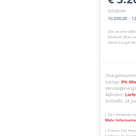
Schätzen
10.000,00
-
12
Dies ist eine öff
bindend. Bitte n
dieses Los gilt k
Chargennumm
Lostyp
:
0
%
Mw
Versteigerung
Abholen
:
Lief
Schließt
:
24 Ju
Der Verkäufer b
Mehr Informati
Classic Car Auct
rechnen als Vermit