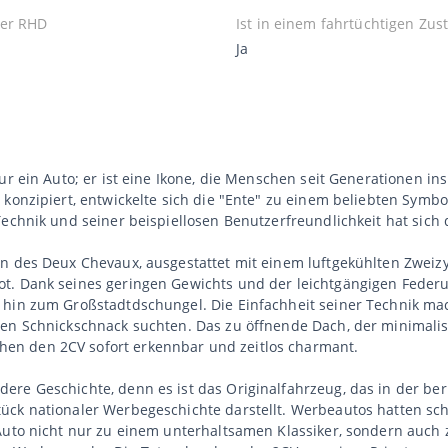
er RHD
Ist in einem fahrtüchtigen Zus
Ja
ur ein Auto; er ist eine Ikone, die Menschen seit Generationen ins
konzipiert, entwickelte sich die "Ente" zu einem beliebten Symbol 
Technik und seiner beispiellosen Benutzerfreundlichkeit hat sich
en des Deux Chevaux, ausgestattet mit einem luftgekühlten Zweiz
t. Dank seines geringen Gewichts und der leichtgängigen Feder
 hin zum Großstadtdschungel. Die Einfachheit seiner Technik mac
gen Schnickschnack suchten. Das zu öffnende Dach, der minimalis
en den 2CV sofort erkennbar und zeitlos charmant.
dere Geschichte, denn es ist das Originalfahrzeug, das in der
ück nationaler Werbegeschichte darstellt. Werbeautos hatten sch
Auto nicht nur zu einem unterhaltsamen Klassiker, sondern auch z