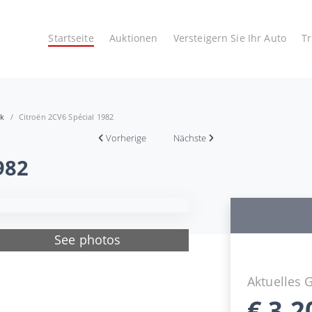
Startseite
Auktionen
Versteigern Sie Ihr Auto
T
ek
Citroën 2CV6 Spécial 1982
Vorherige
Nächste
982
See photos
Aktuelles 
€
3.2