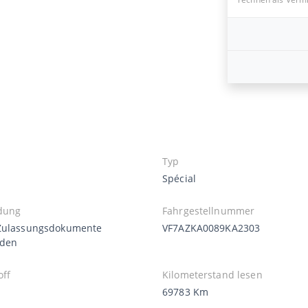
Typ
Spécial
dung
Fahrgestellnummer
Zulassungsdokumente
VF7AZKA0089KA2303
nden
off
Kilometerstand lesen
69783 Km