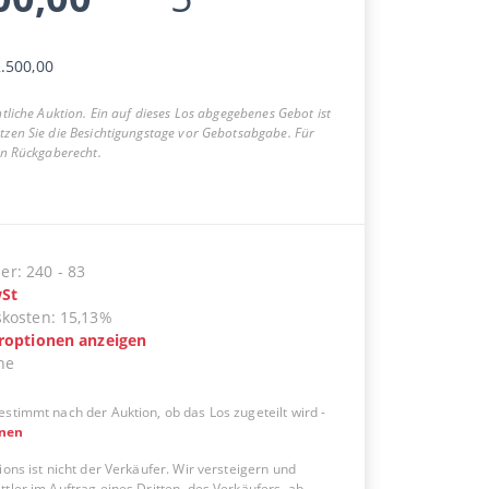
.500,00
entliche Auktion. Ein auf dieses Los abgegebenes Gebot ist
utzen Sie die Besichtigungstage vor Gebotsabgabe. Für
ein Rückgaberecht.
er
:
240
-
83
St
skosten
:
15,13%
eroptionen anzeigen
ne
estimmt nach der Auktion, ob das Los zugeteilt wird
-
onen
ions ist nicht der Verkäufer. Wir versteigern und
tler im Auftrag eines Dritten, des Verkäufers, ab.