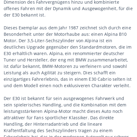
Dimension des Fahrvergnügens hinzu und kombinierte
offenes Fahren mit der Dynamik und Ausgewogenheit, für die
der E30 bekannt ist.
Dieses Exemplar aus dem Jahr 1987 zeichnet sich durch eine
Besonderheit unter der Motorhaube aus: einen Alpina B10
Motor. Der 3,5-Liter-Sechszylinder von Alpina ist ein
deutliches Upgrade gegenüber den Standardmotoren, die im
E30 erhältlich waren. Alpina, ein renommierter deutscher
Tuner und Hersteller, der eng mit BMW zusammenarbeitet,
ist dafür bekannt, BMW-Motoren zu verfeinern und sowohl
Leistung als auch Agilität zu steigern. Dies schafft ein
einzigartiges Fahrerlebnis, das in einem E30 Cabrio selten ist
und dem Modell einen noch exklusiveren Charakter verleiht.
Der E30 ist bekannt für sein ausgewogenes Fahrwerk und
sein spielerisches Handling, und die Kombination mit dem
leistungsstärkeren Alpina-Motor macht dieses Auto noch
attraktiver für Fans sportlicher Klassiker. Das direkte
Handling, der Hinterradantrieb und die lineare
Kraftentfaltung des Sechszylinders tragen zu einem
Fahrerlebnis bei, das in der modernen Autowelt nur schwer