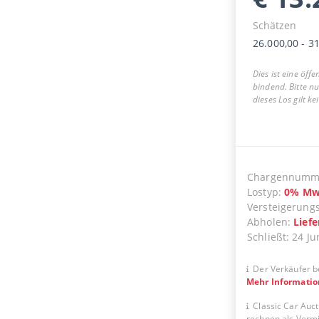
Schätzen
26.000,00
-
31
Dies ist eine öff
bindend. Bitte n
dieses Los gilt k
Chargennumm
Lostyp
:
0
%
Mw
Versteigerung
Abholen
:
Lief
Schließt
:
24 Ju
Der Verkäufer b
Mehr Informati
Classic Car Auct
rechnen als Vermit