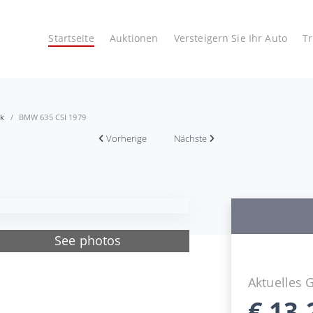
Startseite
Auktionen
Versteigern Sie Ihr Auto
T
ek
BMW 635 CSI 1979
Vorherige
Nächste
See photos
Aktuelles 
€
13.