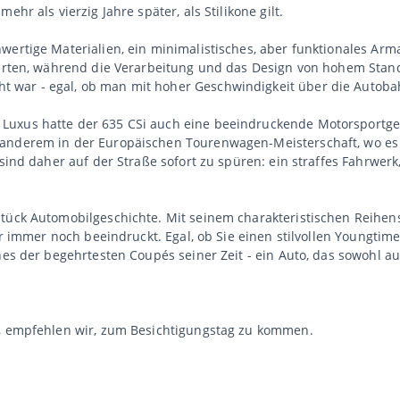
hr als vierzig Jahre später, als Stilikone gilt.
wertige Materialien, ein minimalistisches, aber funktionales Arma
ahrten, während die Verarbeitung und das Design von hohem Stand
war - egal, ob man mit hoher Geschwindigkeit über die Autobahn
Luxus hatte der 635 CSi auch eine beeindruckende Motorsportge
anderem in der Europäischen Tourenwagen-Meisterschaft, wo es s
i sind daher auf der Straße sofort zu spüren: ein straffes Fahrwe
Stück Automobilgeschichte. Mit seinem charakteristischen Reihe
der immer noch beeindruckt. Egal, ob Sie einen stilvollen Youngti
nes der begehrtesten Coupés seiner Zeit - ein Auto, das sowohl au
n, empfehlen wir, zum Besichtigungstag zu kommen.