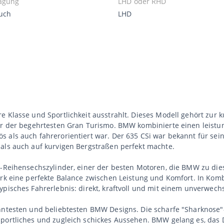
agung
LHD oder RHD
uch
LHD
e Klasse und Sportlichkeit ausstrahlt. Dieses Modell gehört zur 
ner der begehrtesten Gran Turismo. BMW kombinierte einen leistu
 als auch fahrerorientiert war. Der 635 CSi war bekannt für sein
 als auch auf kurvigen Bergstraßen perfekt machte.
r-Reihensechszylinder, einer der besten Motoren, die BMW zu dies
erk eine perfekte Balance zwischen Leistung und Komfort. In Kom
typisches Fahrerlebnis: direkt, kraftvoll und mit einem unverwe
anntesten und beliebtesten BMW Designs. Die scharfe "Sharknose"
sportliches und zugleich schickes Aussehen. BMW gelang es, das 