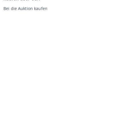
Bei die Auktion kaufen
Allgemeine Geschäftsbedingungen Käufer
Disclaimer
Datenschutz-Erklärung
Verkaufen über CCA
Verkaufen bei der Auktion
Allgemeine Geschäftsbedingungen Verkäufer
Mein CCA
Anmeldung
Register