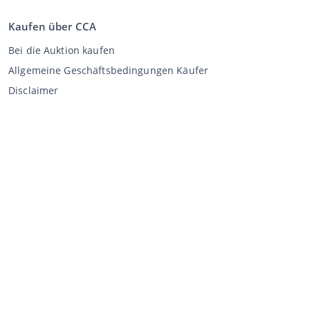
Kaufen über CCA
Bei die Auktion kaufen
Allgemeine Geschäftsbedingungen Käufer
Disclaimer
Datenschutz-Erklärung
Verkaufen über CCA
Verkaufen bei der Auktion
Allgemeine Geschäftsbedingungen Verkäufer
Mein CCA
Anmeldung