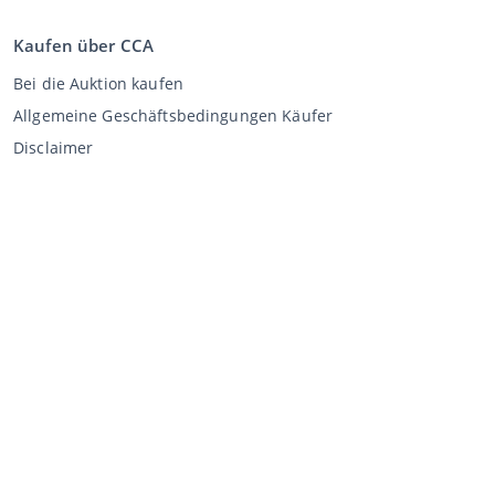
Kaufen über CCA
Bei die Auktion kaufen
Allgemeine Geschäftsbedingungen Käufer
Disclaimer
Datenschutz-Erklärung
Verkaufen über CCA
Verkaufen bei der Auktion
Allgemeine Geschäftsbedingungen Verkäufer
Mein CCA
Anmeldung