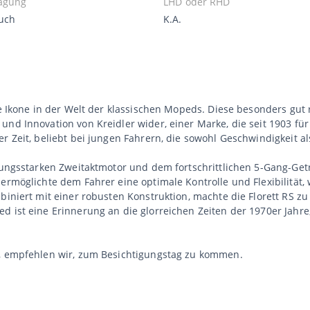
agung
LHD oder RHD
uch
K.A.
te Ikone in der Welt der klassischen Mopeds. Diese besonders gut 
nd Innovation von Kreidler wider, einer Marke, die seit 1903 für 
r Zeit, beliebt bei jungen Fahrern, die sowohl Geschwindigkeit al
tungsstarken Zweitaktmotor und dem fortschrittlichen 5-Gang-Getr
 ermöglichte dem Fahrer eine optimale Kontrolle und Flexibilitä
mbiniert mit einer robusten Konstruktion, machte die Florett RS z
 ist eine Erinnerung an die glorreichen Zeiten der 1970er Jahre,
n, empfehlen wir, zum Besichtigungstag zu kommen.