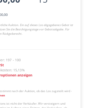
00,00
entliche Auktion. Ein auf dieses Los abgegebenes Gebot ist
utzen Sie die Besichtigungstage vor Gebotsabgabe. Für
ein Rückgaberecht.
er
:
197
-
100
St
skosten
:
15,13%
eroptionen anzeigen
estimmt nach der Auktion, ob das Los zugeteilt wird
-
onen
ions ist nicht der Verkäufer. Wir versteigern und
tler im Auftrag eines Dritten, des Verkäufers, ab.