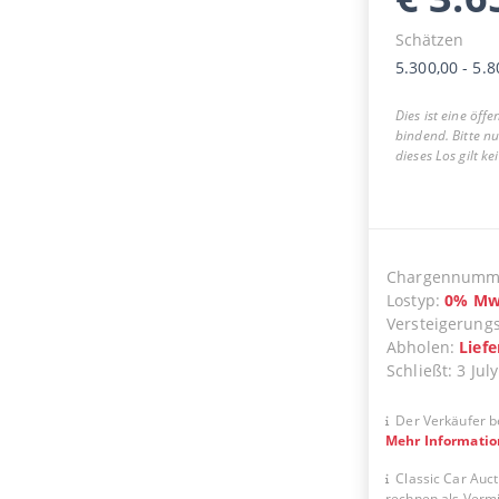
Schätzen
5.300,00
-
5.8
Dies ist eine öff
bindend. Bitte n
dieses Los gilt k
Chargennumm
Lostyp
:
0
%
Mw
Versteigerung
Abholen
:
Lief
Schließt
:
3 July
Der Verkäufer b
Mehr Informati
Classic Car Auct
rechnen als Vermit