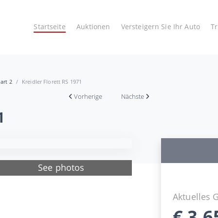
Startseite
Auktionen
Versteigern Sie Ihr Auto
T
art 2
Kreidler Florett RS 1971
Vorherige
Nächste
1
See photos
Aktuelles 
€
3.6