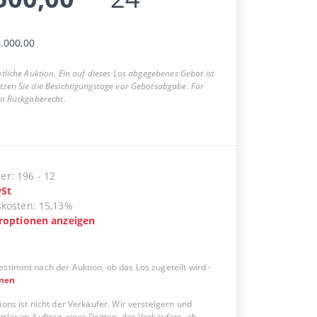
.000,00
entliche Auktion. Ein auf dieses Los abgegebenes Gebot ist
utzen Sie die Besichtigungstage vor Gebotsabgabe. Für
ein Rückgaberecht.
er
:
196
-
12
St
skosten
:
15,13%
eroptionen anzeigen
estimmt nach der Auktion, ob das Los zugeteilt wird
-
onen
ions ist nicht der Verkäufer. Wir versteigern und
tler im Auftrag eines Dritten, des Verkäufers, ab.