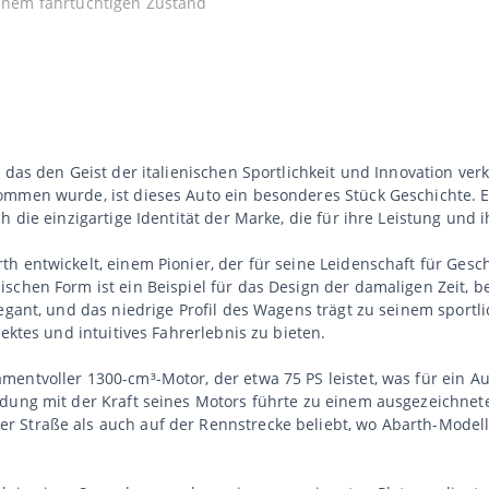
 einem fahrtüchtigen Zustand
das den Geist der italienischen Sportlichkeit und Innovation verk
mmen wurde, ist dieses Auto ein besonderes Stück Geschichte. Er
h die einzigartige Identität der Marke, die für ihre Leistung un
h entwickelt, einem Pionier, der für seine Leidenschaft für Gesc
schen Form ist ein Beispiel für das Design der damaligen Zeit, b
legant, und das niedrige Profil des Wagens trägt zu seinem sportl
ektes und intuitives Fahrerlebnis zu bieten.
entvoller 1300-cm³-Motor, der etwa 75 PS leistet, was für ein A
ndung mit der Kraft seines Motors führte zu einem ausgezeichne
 Straße als auch auf der Rennstrecke beliebt, wo Abarth-Modelle