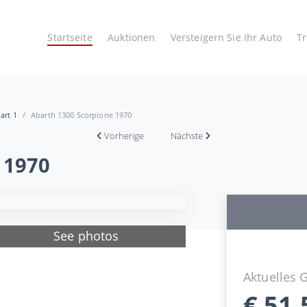
Startseite
Auktionen
Versteigern Sie Ihr Auto
T
art 1
Abarth 1300 Scorpione 1970
Vorherige
Nächste
 1970
See photos
Aktuelles 
€
51.