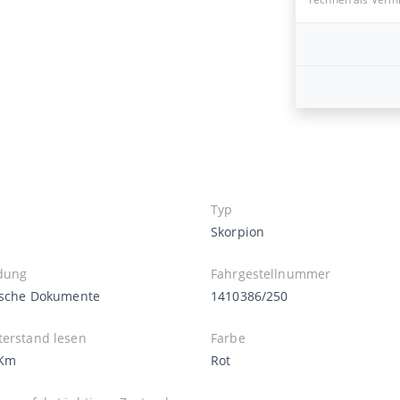
Typ
Skorpion
dung
Fahrgestellnummer
nische Dokumente
1410386/250
terstand lesen
Farbe
 Km
Rot