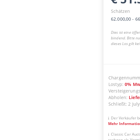
Schätzen
62.000,00
-
66
Dies ist eine öff
bindend. Bitte n
dieses Los gilt k
Chargennumm
Lostyp
:
0
%
Mw
Versteigerung
Abholen
:
Lief
Schließt
:
2 July
Der Verkäufer b
Mehr Informati
Classic Car Auct
rechnen als Vermit