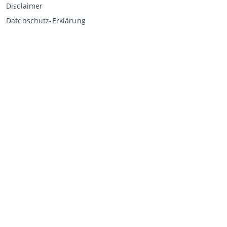
Disclaimer
Datenschutz-Erklärung
Verkaufen über CCA
Verkaufen bei der Auktion
Allgemeine Geschäftsbedingungen Verkäufer
Mein CCA
Anmeldung
Register