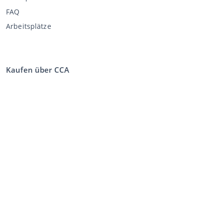
FAQ
Arbeitsplätze
Kaufen über CCA
Bei die Auktion kaufen
Allgemeine Geschäftsbedingungen Käufer
Disclaimer
Datenschutz-Erklärung
Verkaufen über CCA
Verkaufen bei der Auktion
Allgemeine Geschäftsbedingungen Verkäufer