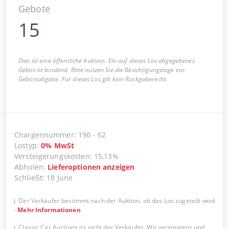
Gebote
15
Dies ist eine öffentliche Auktion. Ein auf dieses Los abgegebenes
Gebot ist bindend. Bitte nutzen Sie die Besichtigungstage vor
Gebotsabgabe. Für dieses Los gilt kein Rückgaberecht.
Chargennummer
:
190
-
62
Lostyp
:
0
%
MwSt
Versteigerungskosten
:
15,13%
Abholen
:
Lieferoptionen anzeigen
Schließt
:
18 June
Der Verkäufer bestimmt nach der Auktion, ob das Los zugeteilt wird
-
Mehr Informationen
Classic Car Auctions ist nicht der Verkäufer. Wir versteigern und