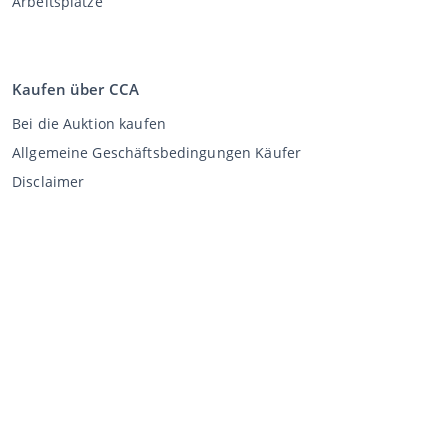
Arbeitsplätze
Kaufen über CCA
Bei die Auktion kaufen
Allgemeine Geschäftsbedingungen Käufer
Disclaimer
Datenschutz-Erklärung
Verkaufen über CCA
Verkaufen bei der Auktion
Allgemeine Geschäftsbedingungen Verkäufer