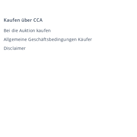
Kaufen über CCA
Bei die Auktion kaufen
Allgemeine Geschäftsbedingungen Käufer
Disclaimer
Datenschutz-Erklärung
Verkaufen über CCA
Verkaufen bei der Auktion
Allgemeine Geschäftsbedingungen Verkäufer
Mein CCA