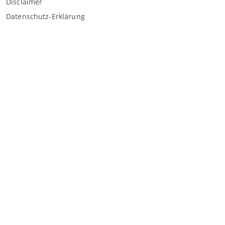
Disclaimer
Datenschutz-Erklärung
Verkaufen über CCA
Verkaufen bei der Auktion
Allgemeine Geschäftsbedingungen Verkäufer
Mein CCA
Anmeldung
Register