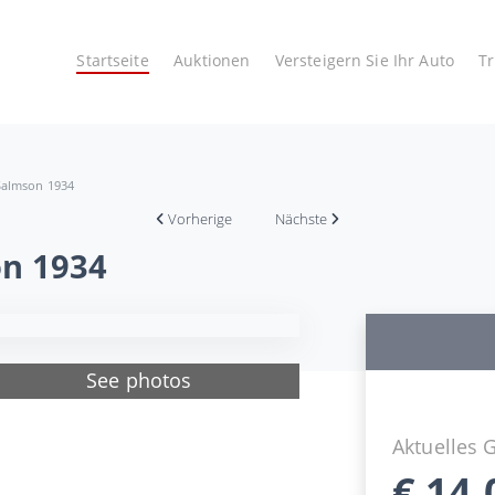
Startseite
Auktionen
Versteigern Sie Ihr Auto
T
Salmson 1934
Vorherige
Nächste
on 1934
See photos
Aktuelles 
€
14.