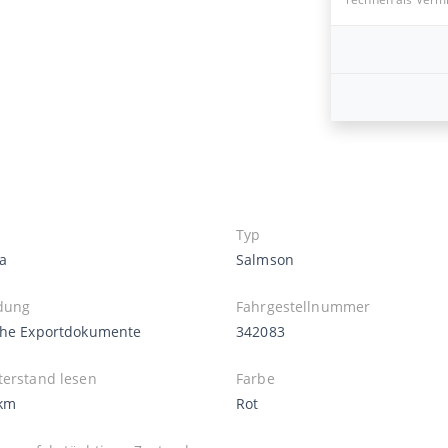
Typ
a
Salmson
dung
Fahrgestellnummer
che Exportdokumente
342083
terstand lesen
Farbe
km
Rot