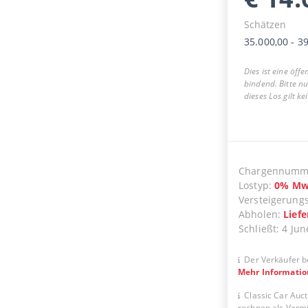
Schätzen
35.000,00
-
39
Dies ist eine öff
bindend. Bitte n
dieses Los gilt k
Chargennumm
Lostyp
:
0
%
Mw
Versteigerung
Abholen
:
Lief
Schließt
:
4 Jun
Der Verkäufer b
Mehr Informati
Classic Car Auct
rechnen als Vermit