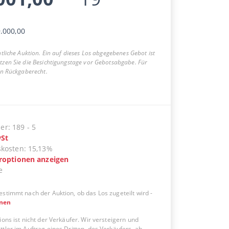
.000,00
entliche Auktion. Ein auf dieses Los abgegebenes Gebot ist
utzen Sie die Besichtigungstage vor Gebotsabgabe. Für
ein Rückgaberecht.
er
:
189
-
5
St
skosten
:
15,13%
eroptionen anzeigen
e
estimmt nach der Auktion, ob das Los zugeteilt wird
-
onen
ions ist nicht der Verkäufer. Wir versteigern und
tler im Auftrag eines Dritten, des Verkäufers, ab.