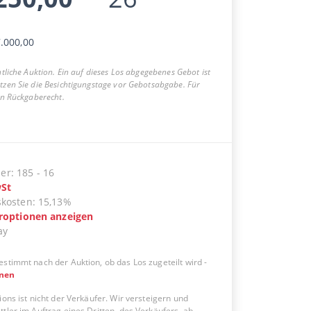
.000,00
entliche Auktion. Ein auf dieses Los abgegebenes Gebot ist
utzen Sie die Besichtigungstage vor Gebotsabgabe. Für
ein Rückgaberecht.
er
:
185
-
16
St
skosten
:
15,13%
eroptionen anzeigen
ay
estimmt nach der Auktion, ob das Los zugeteilt wird
-
onen
ions ist nicht der Verkäufer. Wir versteigern und
tler im Auftrag eines Dritten, des Verkäufers, ab.