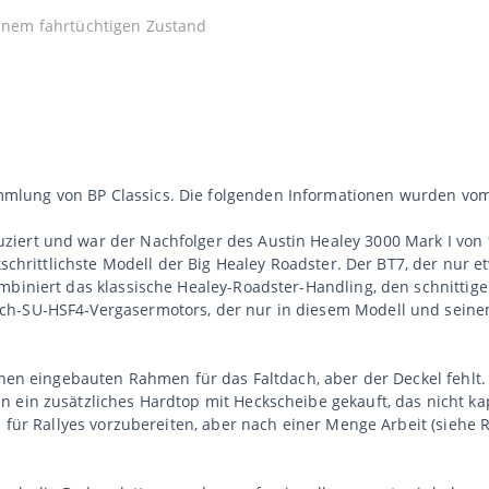
 einem fahrtüchtigen Zustand
lung von BP Classics. Die folgenden Informationen wurden vom V
iert und war der Nachfolger des Austin Healey 3000 Mark I von 
tschrittlichste Modell der Big Healey Roadster. Der BT7, der nur e
mbiniert das klassische Healey-Roadster-Handling, den schnittige
ch-SU-HSF4-Vergasermotors, der nur in diesem Modell und seine
einen eingebauten Rahmen für das Faltdach, aber der Deckel fehl
 ein zusätzliches Hardtop mit Heckscheibe gekauft, das nicht ka
s für Rallyes vorzubereiten, aber nach einer Menge Arbeit (siehe 