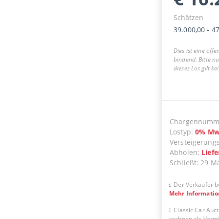
Schätzen
39.000,00
-
47
Dies ist eine öff
bindend. Bitte n
dieses Los gilt k
Chargennumm
Lostyp
:
0
%
Mw
Versteigerung
Abholen
:
Lief
Schließt
:
29 M
Der Verkäufer b
Mehr Informati
Classic Car Auct
rechnen als Vermit