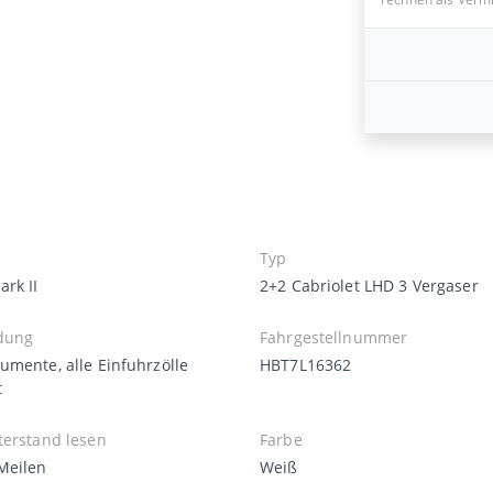
Typ
rk II
2+2 Cabriolet LHD 3 Vergaser
dung
Fahrgestellnummer
umente, alle Einfuhrzölle
HBT7L16362
t
terstand lesen
Farbe
Meilen
Weiß