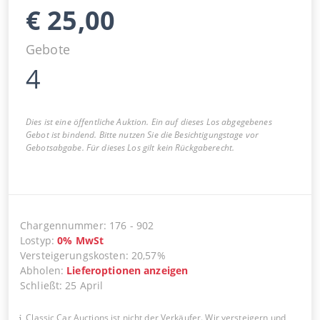
€
25,00
Gebote
4
Dies ist eine öffentliche Auktion. Ein auf dieses Los abgegebenes
Gebot ist bindend. Bitte nutzen Sie die Besichtigungstage vor
Gebotsabgabe. Für dieses Los gilt kein Rückgaberecht.
Chargennummer
:
176
-
902
Lostyp
:
0
%
MwSt
Versteigerungskosten
:
20,57%
Abholen
:
Lieferoptionen anzeigen
Schließt
:
25 April
Classic Car Auctions ist nicht der Verkäufer. Wir versteigern und