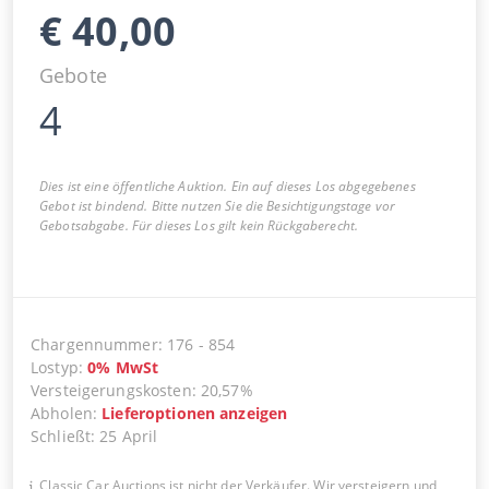
€
40,00
Gebote
4
Dies ist eine öffentliche Auktion. Ein auf dieses Los abgegebenes
Gebot ist bindend. Bitte nutzen Sie die Besichtigungstage vor
Gebotsabgabe. Für dieses Los gilt kein Rückgaberecht.
Chargennummer
:
176
-
854
Lostyp
:
0
%
MwSt
Versteigerungskosten
:
20,57%
Abholen
:
Lieferoptionen anzeigen
Schließt
:
25 April
Classic Car Auctions ist nicht der Verkäufer. Wir versteigern und